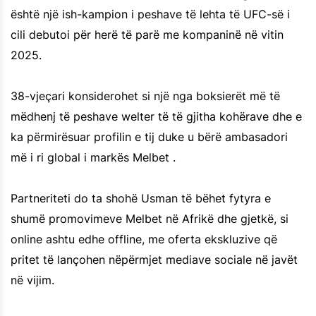
është një ish-kampion i peshave të lehta të UFC-së i
cili debutoi për herë të parë me kompaninë në vitin
2025.
38-vjeçari konsiderohet si një nga boksierët më të
mëdhenj të peshave welter të të gjitha kohërave dhe e
ka përmirësuar profilin e tij duke u bërë ambasadori
më i ri global i markës Melbet .
Partneriteti do ta shohë Usman të bëhet fytyra e
shumë promovimeve Melbet në Afrikë dhe gjetkë, si
online ashtu edhe offline, me oferta ekskluzive që
pritet të lançohen nëpërmjet mediave sociale në javët
në vijim.