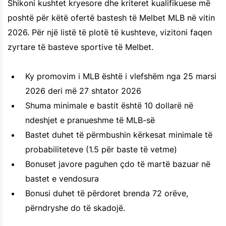
Shikoni kushtet kryesore dhe kriteret kualifikuese më
poshtë për këtë ofertë bastesh të Melbet MLB në vitin
2026. Për një listë të plotë të kushteve, vizitoni faqen
zyrtare të basteve sportive të Melbet.
Ky promovim i MLB është i vlefshëm nga 25 marsi
2026 deri më 27 shtator 2026
Shuma minimale e bastit është 10 dollarë në
ndeshjet e pranueshme të MLB-së
Bastet duhet të përmbushin kërkesat minimale të
probabiliteteve (1.5 për baste të vetme)
Bonuset javore paguhen çdo të martë bazuar në
bastet e vendosura
Bonusi duhet të përdoret brenda 72 orëve,
përndryshe do të skadojë.