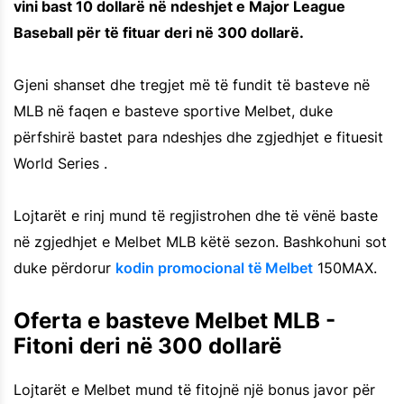
vini bast 10 dollarë në ndeshjet e Major League
Baseball për të fituar deri në 300 dollarë.
Gjeni shanset dhe tregjet më të fundit të basteve në
MLB në faqen e basteve sportive Melbet, duke
përfshirë bastet para ndeshjes dhe zgjedhjet e fituesit
World Series .
Lojtarët e rinj mund të regjistrohen dhe të vënë baste
në zgjedhjet e Melbet MLB këtë sezon. Bashkohuni sot
duke përdorur
kodin promocional të Melbet
150MAX.
Oferta e basteve Melbet MLB -
Fitoni deri në 300 dollarë
Lojtarët e Melbet mund të fitojnë një bonus javor për