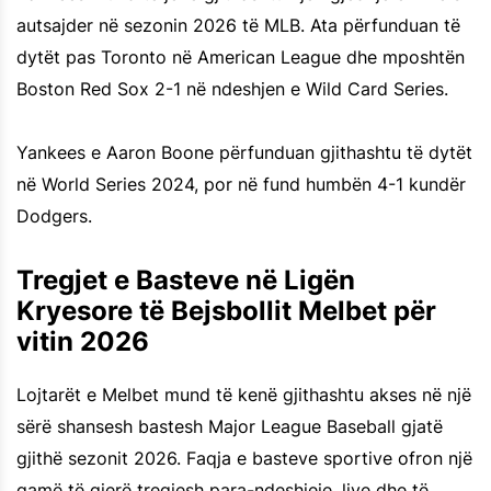
autsajder në sezonin 2026 të MLB. Ata përfunduan të
dytët pas Toronto në American League dhe mposhtën
Boston Red Sox 2-1 në ndeshjen e Wild Card Series.
Yankees e Aaron Boone përfunduan gjithashtu të dytët
në World Series 2024, por në fund humbën 4-1 kundër
Dodgers.
Tregjet e Basteve në Ligën
Kryesore të Bejsbollit Melbet për
vitin 2026
Lojtarët e Melbet mund të kenë gjithashtu akses në një
sërë shansesh bastesh Major League Baseball gjatë
gjithë sezonit 2026. Faqja e basteve sportive ofron një
gamë të gjerë tregjesh para-ndeshjeje, live dhe të