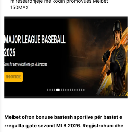
mirëseardhjeje me kodin promovues Melbet
150MAX
Melbet ofron bonuse bastesh sportive për bastet e
rregullta gjatë sezonit MLB 2026. Regjistrohuni dhe