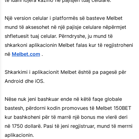
Një version celular i platformës së basteve Melbet
mund të aksesohet në një pajisje celulare nëpërmjet
shfletuesit tuaj celular. Përndryshe, ju mund të
shkarkoni aplikacionin Melbet falas kur të regjistroheni
në
Melbet.com
.
Shkarkimi i aplikacionit Melbet është pa pagesë për
Android dhe iOS.
Nëse nuk jeni bashkuar ende në këtë faqe globale
bastesh, përdorni kodin promovues të Melbet 150BET
kur bashkoheni për të marrë një bonus me vlerë deri
në 1750 dollarë. Pasi të jeni regjistruar, mund të merrni
aplikacionin.