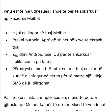
Këtu është një udhëzues i shpejtë për të shkarkuar
aplikacionin Melbet :
Hyni në llogarinë tuaj Melbet
Prekni butonin 'App' që shihet në krye të ekranit
tuaj
Zgjidhni Android ose iOS për të shkarkuar
aplikacionin përkatës
Përndryshe, mund të futni numrin tuaj celular në
kutinë e shfaqur në ekran për të marrë një lidhje
SMS që ju dërgohet.
Pasi të keni instaluar aplikacionin, mund të përdorni
gjithçka që Melbet ka për të ofruar. Mund të vendosni