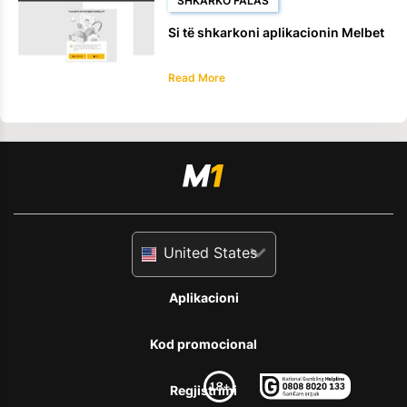
SHKARKO FALAS
Si të shkarkoni aplikacionin Melbet
Read More
United States
Aplikacioni
Kod promocional
Regjistrimi