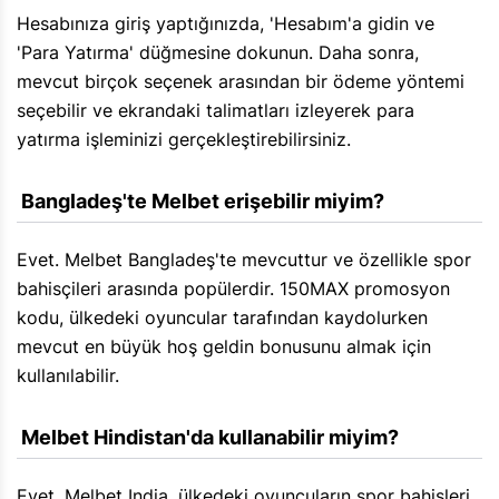
Hesabınıza giriş yaptığınızda, 'Hesabım'a gidin ve
'Para Yatırma' düğmesine dokunun. Daha sonra,
mevcut birçok seçenek arasından bir ödeme yöntemi
seçebilir ve ekrandaki talimatları izleyerek para
yatırma işleminizi gerçekleştirebilirsiniz.
 Bangladeş'te Melbet erişebilir miyim?
Evet. Melbet Bangladeş'te mevcuttur ve özellikle spor
bahisçileri arasında popülerdir. 150MAX promosyon
kodu, ülkedeki oyuncular tarafından kaydolurken
mevcut en büyük hoş geldin bonusunu almak için
kullanılabilir.
 Melbet Hindistan'da kullanabilir miyim?
Evet. Melbet India, ülkedeki oyuncuların spor bahisleri