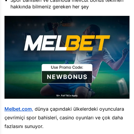
Spor bahisleri ve casinoda mevcut bonus teklifleri
hakkında bilmeniz gereken her şey
Melbet.com,
dünya çapındaki ülkelerdeki oyunculara
çevrimiçi spor bahisleri, casino oyunları ve çok daha
fazlasını sunuyor.