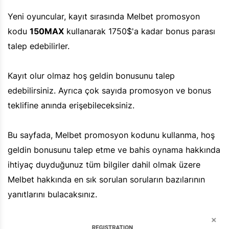
Yeni oyuncular, kayıt sırasında Melbet promosyon
kodu
150MAX
kullanarak 1750$'a kadar bonus parası
talep edebilirler.
Kayıt olur olmaz hoş geldin bonusunu talep
edebilirsiniz. Ayrıca çok sayıda promosyon ve bonus
teklifine anında erişebileceksiniz.
Bu sayfada, Melbet promosyon kodunu kullanma, hoş
geldin bonusunu talep etme ve bahis oynama hakkında
ihtiyaç duyduğunuz tüm bilgiler dahil olmak üzere
Melbet hakkında en sık sorulan soruların bazılarının
yanıtlarını bulacaksınız.