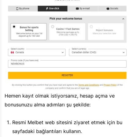
Hemen kayıt olmak istiyorsanız, hesap açma ve
bonusunuzu alma adımları şu şekilde:
Resmi Melbet web sitesini ziyaret etmek için bu
sayfadaki bağlantıları kullanın.