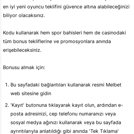
en iyi yeni oyuncu teklifini güvence altına alabileceğinizi
biliyor olacaksınız.
Kodu kullanarak hem spor bahisleri hem de casinodaki
tüm bonus tekliflerine ve promosyonlara anında
erişebileceksiniz.
Bonusu almak için:
Bu sayfadaki bağlantıları kullanarak resmi Melbet
web sitesine gidin
'Kayıt' butonuna tıklayarak kayıt olun, ardından e-
posta adresinizi, cep telefonu numaranızı veya
sosyal medya ağınızı kullanarak veya bu sayfada
ayrıntılarıyla anlatıldığı gibi anında 'Tek Tıklama'