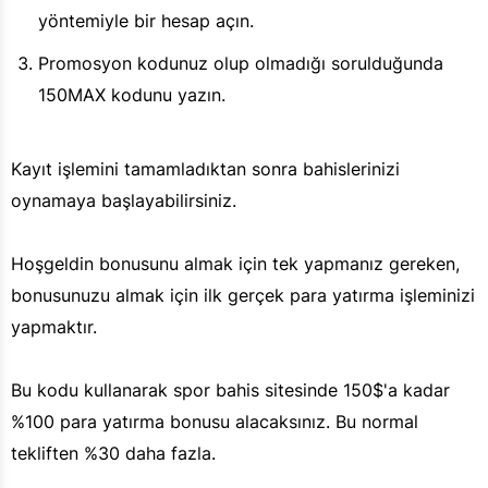
yöntemiyle bir hesap açın.
Promosyon kodunuz olup olmadığı sorulduğunda
150MAX kodunu yazın.
Kayıt işlemini tamamladıktan sonra bahislerinizi
oynamaya başlayabilirsiniz.
Hoşgeldin bonusunu almak için tek yapmanız gereken,
bonusunuzu almak için ilk gerçek para yatırma işleminizi
yapmaktır.
Bu kodu kullanarak spor bahis sitesinde 150$'a kadar
%100 para yatırma bonusu alacaksınız. Bu normal
tekliften %30 daha fazla.