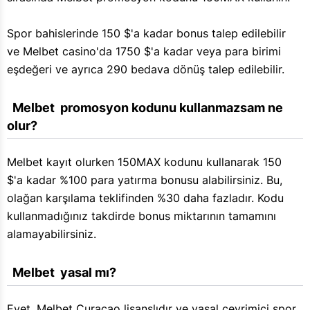
Spor bahislerinde 150 $'a kadar bonus talep edilebilir
ve Melbet casino'da 1750 $'a kadar veya para birimi
eşdeğeri ve ayrıca 290 bedava dönüş talep edilebilir.
  Melbet  promosyon kodunu kullanmazsam ne 
olur?
Melbet kayıt olurken 150MAX kodunu kullanarak 150
$'a kadar %100 para yatırma bonusu alabilirsiniz. Bu,
olağan karşılama teklifinden %30 daha fazladır. Kodu
kullanmadığınız takdirde bonus miktarının tamamını
alamayabilirsiniz.
  Melbet  yasal mı?
Evet, Melbet Curacao lisanslıdır ve yasal çevrimiçi spor