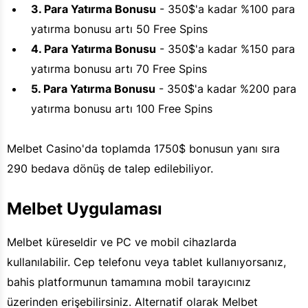
3. Para Yatırma Bonusu
- 350$'a kadar %100 para
yatırma bonusu artı 50 Free Spins
4. Para Yatırma Bonusu
- 350$'a kadar %150 para
yatırma bonusu artı 70 Free Spins
5. Para Yatırma Bonusu
- 350$'a kadar %200 para
yatırma bonusu artı 100 Free Spins
Melbet Casino'da toplamda 1750$ bonusun yanı sıra
290 bedava dönüş de talep edilebiliyor.
Melbet Uygulaması
Melbet küreseldir ve PC ve mobil cihazlarda
kullanılabilir. Cep telefonu veya tablet kullanıyorsanız,
bahis platformunun tamamına mobil tarayıcınız
üzerinden erişebilirsiniz. Alternatif olarak Melbet