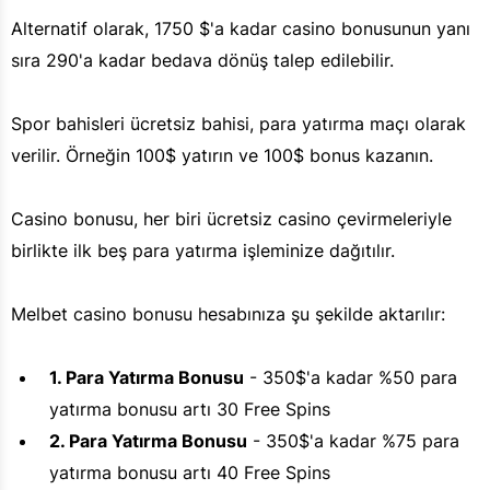
Alternatif olarak, 1750 $'a kadar casino bonusunun yanı
sıra 290'a kadar bedava dönüş talep edilebilir.
Spor bahisleri ücretsiz bahisi, para yatırma maçı olarak
verilir. Örneğin 100$ yatırın ve 100$ bonus kazanın.
Casino bonusu, her biri ücretsiz casino çevirmeleriyle
birlikte ilk beş para yatırma işleminize dağıtılır.
Melbet casino bonusu hesabınıza şu şekilde aktarılır:
1. Para Yatırma Bonusu
- 350$'a kadar %50 para
yatırma bonusu artı 30 Free Spins
2. Para Yatırma Bonusu
- 350$'a kadar %75 para
yatırma bonusu artı 40 Free Spins