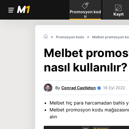
Promosyon kod
Kayıt
u
Promosyon kodu
Melbet promosyon kodu
Melbet promos
nasıl kullanılır?
By
Conrad Castleton
16 Eyl 2022
Melbet hiç para harcamadan bahis y
Melbet promosyon kodu mağazasında 
alın