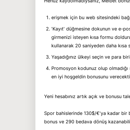
Henüz kaydolmadıysanız, Melbet bonusun
erişmek için bu web sitesindeki bağl
'Kayıt' düğmesine dokunun ve e-pos
girmenizi isteyen kısa formu doldurun
kullanarak 20 saniyeden daha kısa sü
Yaşadığınız ülkeyi seçin ve para biri
Promosyon kodunuz olup olmadığı
en iyi hoşgeldin bonusunu verecekti
Yeni hesabınız artık açık ve bonusu tale
Spor bahislerinde 130$/€'ya kadar bir b
bonus ve 290 bedava dönüş kazanabili