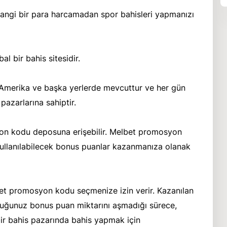
ngi bir para harcamadan spor bahisleri yapmanızı
l bir bahis sitesidir.
 Amerika ve başka yerlerde mevcuttur ve her gün
 pazarlarına sahiptir.
on kodu deposuna erişebilir. Melbet promosyon
kullanılabilecek bonus puanlar kazanmanıza olanak
et promosyon kodu seçmenize izin verir. Kazanılan
uğunuz bonus puan miktarını aşmadığı sürece,
bir bahis pazarında bahis yapmak için