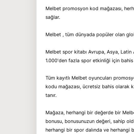
Melbet promosyon kod mağazası, herha
sağlar.
Melbet , tüm dünyada popüler olan globa
Melbet spor kitabı Avrupa, Asya, Latin
1.000'den fazla spor etkinliği için bahis
Tüm kayıtlı Melbet oyuncuları promosy
kodu mağazası, ücretsiz bahis olarak 
tanır.
Mağaza, herhangi bir değerde bir Melb
bonusu, bonusunuzun değeri, sahip old
herhangi bir spor dalında ve herhangi 