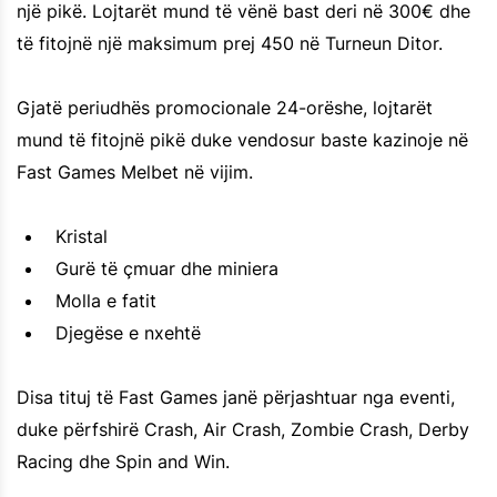
një pikë. Lojtarët mund të vënë bast deri në 300€ dhe
të fitojnë një maksimum prej 450 në Turneun Ditor.
Gjatë periudhës promocionale 24-orëshe, lojtarët
mund të fitojnë pikë duke vendosur baste kazinoje në
Fast Games Melbet në vijim.
Kristal
Gurë të çmuar dhe miniera
Molla e fatit
Djegëse e nxehtë
Disa tituj të Fast Games janë përjashtuar nga eventi,
duke përfshirë Crash, Air Crash, Zombie Crash, Derby
Racing dhe Spin and Win.