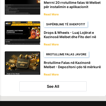
Merrni 20 rrotullime falas të Melbet
për instalimin e aplikacionit
Read More
SHPËRBLIME TË XHEKPOTIT
Drops & Wheels - Luaj Lojërat e
Kazinosë Melbet dhe Fito deri në
500 €
Read More
RROTULLIME FALAS JAVORE
Rrotullime Falas në Kazinonë
Melbet - Depozitoni çdo të mërkurë
për 80 rrotullime
Read More
See All