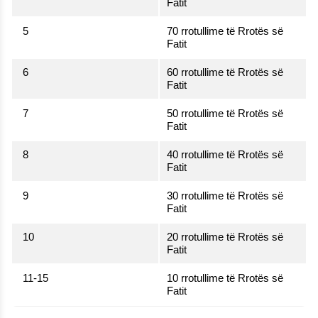
Fatit
5
70 rrotullime të Rrotës së 
Fatit
6
60 rrotullime të Rrotës së 
Fatit
7
50 rrotullime të Rrotës së 
Fatit
8
40 rrotullime të Rrotës së 
Fatit
9
30 rrotullime të Rrotës së 
Fatit
10
20 rrotullime të Rrotës së 
Fatit
11-15
10 rrotullime të Rrotës së 
Fatit