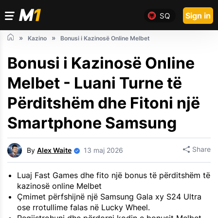
Sign in
SQ
Kazino
Bonusi i Kazinosë Online Melbet
Bonusi i Kazinosë Online
Melbet - Luani Turne të
Përditshëm dhe Fitoni një
Smartphone Samsung
Share
By
Alex Waite
13 maj 2026
Luaj Fast Games dhe fito një bonus të përditshëm të
kazinosë online Melbet
Çmimet përfshijnë një Samsung Gala xy S24 Ultra
ose rrotullime falas në Lucky Wheel.