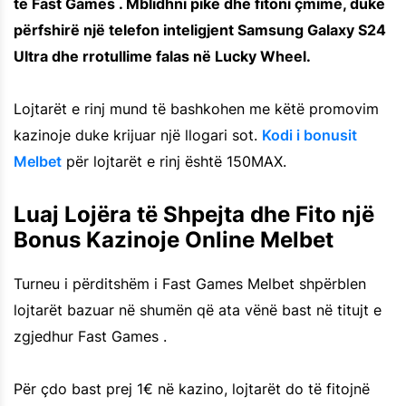
të Fast Games . Mblidhni pikë dhe fitoni çmime, duke
përfshirë një telefon inteligjent Samsung Galaxy S24
Ultra dhe rrotullime falas në Lucky Wheel.
Lojtarët e rinj mund të bashkohen me këtë promovim
kazinoje duke krijuar një llogari sot.
Kodi i bonusit
Melbet
për lojtarët e rinj është 150MAX.
Luaj Lojëra të Shpejta dhe Fito një
Bonus Kazinoje Online Melbet
Turneu i përditshëm i Fast Games Melbet shpërblen
lojtarët bazuar në shumën që ata vënë bast në titujt e
zgjedhur Fast Games .
Për çdo bast prej 1€ në kazino, lojtarët do të fitojnë