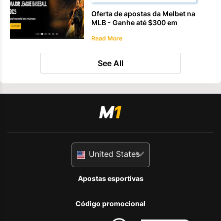
Oferta de apostas da Melbet na
MLB - Ganhe até $300 em
recompensas
Read More
See All
United States
Apostas esportivas
Código promocional