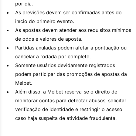
por dia.
As previsões devem ser confirmadas antes do
início do primeiro evento.
As apostas devem atender aos requisitos mínimos
de odds e valores de aposta.
Partidas anuladas podem afetar a pontuação ou
cancelar a rodada por completo.
Somente usuários devidamente registrados
podem participar das promoções de apostas da
Melbet.
Além disso, a Melbet reserva-se o direito de
monitorar contas para detectar abusos, solicitar
verificação de identidade e restringir o acesso
caso haja suspeita de atividade fraudulenta.