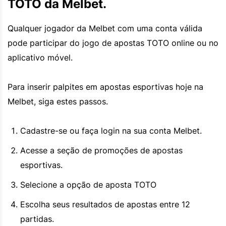
TOTO da Melbet.
Qualquer jogador da Melbet com uma conta válida
pode participar do jogo de apostas TOTO online ou no
aplicativo móvel.
Para inserir palpites em apostas esportivas hoje na
Melbet, siga estes passos.
Cadastre-se ou faça login na sua conta Melbet.
Acesse a seção de promoções de apostas
esportivas.
Selecione a opção de aposta TOTO
Escolha seus resultados de apostas entre 12
partidas.