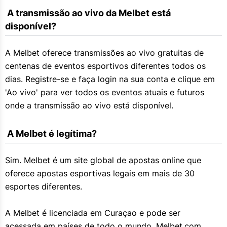
 A transmissão ao vivo da Melbet está 
disponível?
A Melbet oferece transmissões ao vivo gratuitas de
centenas de eventos esportivos diferentes todos os
dias. Registre-se e faça login na sua conta e clique em
'Ao vivo' para ver todos os eventos atuais e futuros
onde a transmissão ao vivo está disponível.
 A Melbet é legítima?
Sim. Melbet é um site global de apostas online que
oferece apostas esportivas legais em mais de 30
esportes diferentes.
A Melbet é licenciada em Curaçao e pode ser
acessada em países de todo o mundo. Melbet.com