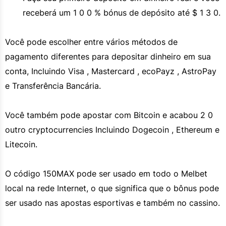
receberá um 1 0 0 % bónus de depósito até $ 1 3 0.
Você pode escolher entre vários métodos de
pagamento diferentes para depositar dinheiro em sua
conta, Incluindo Visa , Mastercard , ecoPayz , AstroPay
e Transferência Bancária.
Você também pode apostar com Bitcoin e acabou 2 0
outro cryptocurrencies Incluindo Dogecoin , Ethereum e
Litecoin.
O código 150MAX pode ser usado em todo o Melbet
local na rede Internet, o que significa que o bônus pode
ser usado nas apostas esportivas e também no cassino.