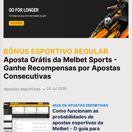
BÔNUS ESPORTIVO REGULAR
Aposta Grátis da Melbet Sports -
Ganhe Recompensas por Apostas
Consecutivas
Apostas esportivas
24 Jul 2026
GUIA DE APOSTAS ESPORTIVAS
Como funcionam as
probabilidades de
apostas esportivas da
Melbet - O guia para