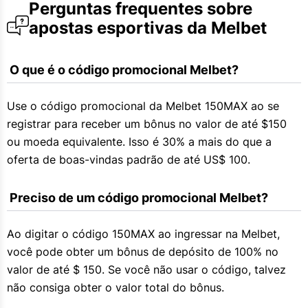
Perguntas frequentes sobre 
apostas esportivas da Melbet
 O que é o código promocional Melbet?
Use o código promocional da Melbet 150MAX ao se
registrar para receber um bônus no valor de até $150
ou moeda equivalente. Isso é 30% a mais do que a
oferta de boas-vindas padrão de até US$ 100.
 Preciso de um código promocional Melbet?
Ao digitar o código 150MAX ao ingressar na Melbet,
você pode obter um bônus de depósito de 100% no
valor de até $ 150. Se você não usar o código, talvez
não consiga obter o valor total do bônus.