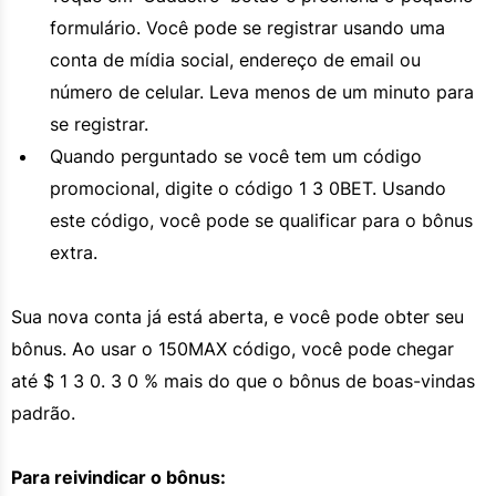
formulário. Você pode se registrar usando uma
conta de mídia social, endereço de email ou
número de celular. Leva menos de um minuto para
se registrar.
Quando perguntado se você tem um código
promocional, digite o código 1 3 0BET. Usando
este código, você pode se qualificar para o bônus
extra.
Sua nova conta já está aberta, e você pode obter seu
bônus. Ao usar o 150MAX código, você pode chegar
até $ 1 3 0. 3 0 % mais do que o bônus de boas-vindas
padrão.
Para reivindicar o bônus: