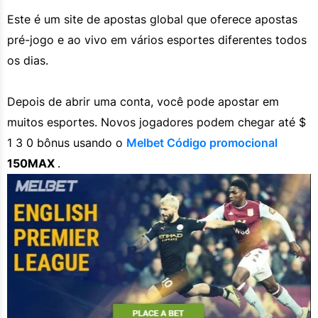
Este é um site de apostas global que oferece apostas
pré-jogo e ao vivo em vários esportes diferentes todos
os dias.
Depois de abrir uma conta, você pode apostar em
muitos esportes. Novos jogadores podem chegar até $
1 3 0 bônus usando o
Melbet Código promocional
150MAX
.