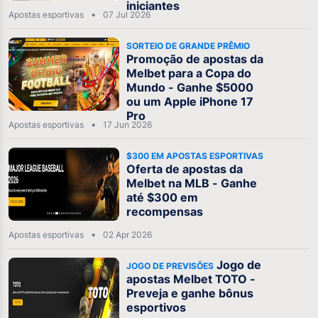
iniciantes
Apostas esportivas
07 Jul 2026
SORTEIO DE GRANDE PRÊMIO
Promoção de apostas da
Melbet para a Copa do
Mundo - Ganhe $5000
ou um Apple iPhone 17
Pro
Apostas esportivas
17 Jun 2026
$300 EM APOSTAS ESPORTIVAS
Oferta de apostas da
Melbet na MLB - Ganhe
até $300 em
recompensas
Apostas esportivas
02 Apr 2026
Jogo de
JOGO DE PREVISÕES
apostas Melbet TOTO -
Preveja e ganhe bônus
esportivos