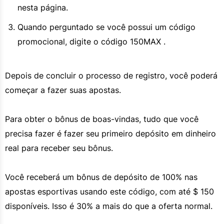
nesta página.
Quando perguntado se você possui um código
promocional, digite o código 150MAX .
Depois de concluir o processo de registro, você poderá
começar a fazer suas apostas.
Para obter o bônus de boas-vindas, tudo que você
precisa fazer é fazer seu primeiro depósito em dinheiro
real para receber seu bônus.
Você receberá um bônus de depósito de 100% nas
apostas esportivas usando este código, com até $ 150
disponíveis. Isso é 30% a mais do que a oferta normal.