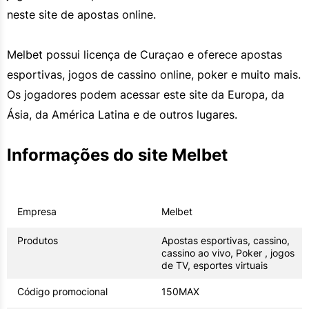
neste site de apostas online.
Melbet possui licença de Curaçao e oferece apostas
esportivas, jogos de cassino online, poker e muito mais.
Os jogadores podem acessar este site da Europa, da
Ásia, da América Latina e de outros lugares.
Informações do site Melbet
Empresa
Melbet
Produtos
Apostas esportivas, cassino,
cassino ao vivo, Poker , jogos
de TV, esportes virtuais
Código promocional
150MAX