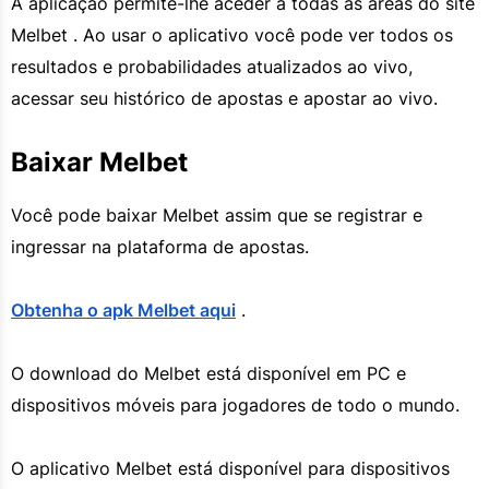
A aplicação permite-lhe aceder a todas as áreas do site
Melbet . Ao usar o aplicativo você pode ver todos os
resultados e probabilidades atualizados ao vivo,
acessar seu histórico de apostas e apostar ao vivo.
Baixar Melbet
Você pode baixar Melbet assim que se registrar e
ingressar na plataforma de apostas.
Obtenha o apk Melbet aqui
.
O download do Melbet está disponível em PC e
dispositivos móveis para jogadores de todo o mundo.
O aplicativo Melbet está disponível para dispositivos