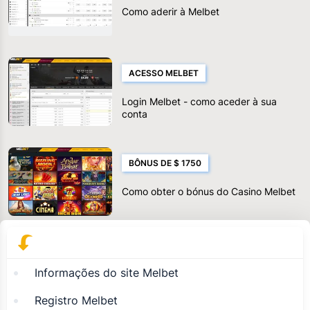
Como aderir à Melbet
ACESSO MELBET
Login Melbet - como aceder à sua
conta
BÔNUS DE $ 1750
Como obter o bónus do Casino Melbet
Informações do site Melbet
Registro Melbet