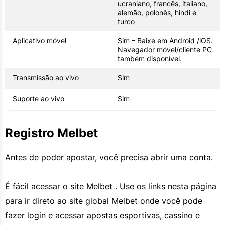
ucraniano, francês, italiano,
alemão, polonês, hindi e
turco
Aplicativo móvel
Sim – Baixe em Android /iOS.
Navegador móvel/cliente PC
também disponível.
Transmissão ao vivo
Sim
Suporte ao vivo
Sim
Registro Melbet
Antes de poder apostar, você precisa abrir uma conta.
É fácil acessar o site Melbet . Use os links nesta página
para ir direto ao site global Melbet onde você pode
fazer login e acessar apostas esportivas, cassino e