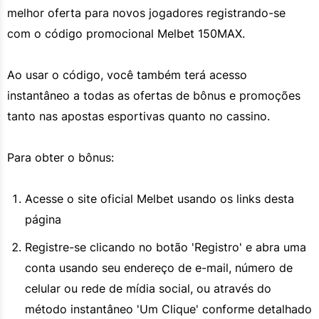
melhor oferta para novos jogadores registrando-se
com o código promocional Melbet 150MAX.
Ao usar o código, você também terá acesso
instantâneo a todas as ofertas de bônus e promoções
tanto nas apostas esportivas quanto no cassino.
Para obter o bônus:
Acesse o site oficial Melbet usando os links desta
página
Registre-se clicando no botão 'Registro' e abra uma
conta usando seu endereço de e-mail, número de
celular ou rede de mídia social, ou através do
método instantâneo 'Um Clique' conforme detalhado