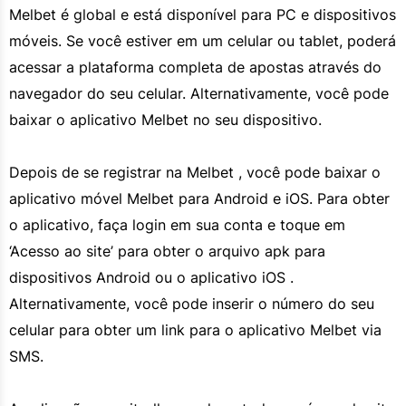
Melbet é global e está disponível para PC e dispositivos
móveis. Se você estiver em um celular ou tablet, poderá
acessar a plataforma completa de apostas através do
navegador do seu celular. Alternativamente, você pode
baixar o aplicativo Melbet no seu dispositivo.
Depois de se registrar na Melbet , você pode baixar o
aplicativo móvel Melbet para Android e iOS. Para obter
o aplicativo, faça login em sua conta e toque em
‘Acesso ao site’ para obter o arquivo apk para
dispositivos Android ou o aplicativo iOS .
Alternativamente, você pode inserir o número do seu
celular para obter um link para o aplicativo Melbet via
SMS.