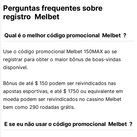
Perguntas frequentes sobre 
registro  Melbet 
 Qual é o melhor código promocional  Melbet  ?
Use o código promocional Melbet 150MAX ao se
registrar para obter o maior bônus de boas-vindas
disponível.
Bônus de até $ 150 podem ser reivindicados nas
apostas esportivas, e até $ 1750 ou equivalente em
moeda podem ser reivindicados no cassino Melbet
bem como 290 rodadas grátis.
 E se eu não usar o código promocional  Melbet  ?