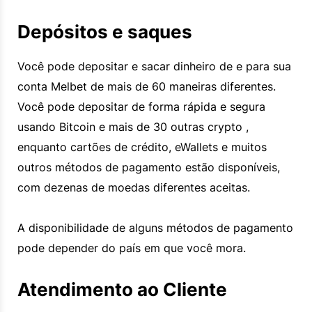
Depósitos e saques
Você pode depositar e sacar dinheiro de e para sua
conta
Melbet de mais de 60 maneiras diferentes.
Você pode depositar de forma rápida e segura
usando Bitcoin e mais de 30 outras crypto ,
enquanto cartões de crédito, eWallets e muitos
outros métodos de pagamento estão disponíveis,
com dezenas de moedas diferentes aceitas.
A disponibilidade de alguns métodos de pagamento
pode depender do país em que você mora.
Atendimento ao Cliente