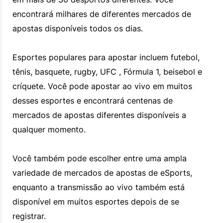
encontrará milhares de diferentes mercados de
apostas disponíveis todos os dias.
Esportes populares para apostar incluem futebol,
tênis, basquete, rugby, UFC , Fórmula 1, beisebol e
críquete. Você pode apostar ao vivo em muitos
desses esportes e encontrará centenas de
mercados de apostas diferentes disponíveis a
qualquer momento.
Você também pode escolher entre uma ampla
variedade de mercados de apostas de eSports,
enquanto a transmissão ao vivo também está
disponível em muitos esportes depois de se
registrar.