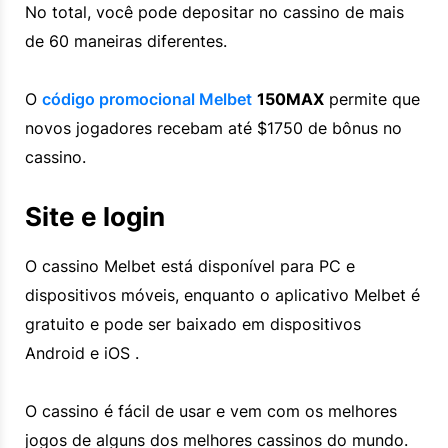
No total, você pode depositar no cassino de mais
de 60 maneiras diferentes.
O
código promocional
Melbet
150MAX
permite que
novos jogadores recebam até $1750 de bônus no
cassino.
Site e login
O cassino
Melbet está disponível para PC e
dispositivos móveis, enquanto o aplicativo
Melbet é
gratuito e pode ser baixado em dispositivos
Android e iOS .
O cassino é fácil de usar e vem com os melhores
jogos de alguns dos melhores cassinos do mundo.