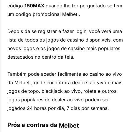
código
150MAX
quando lhe for perguntado se tem
um código promocional
Melbet .
Depois de se registrar e fazer login, você verá uma
lista de todos os jogos de cassino disponíveis, com
novos jogos e os jogos de cassino mais populares
destacados no centro da tela.
Também pode aceder facilmente ao casino ao vivo
da
Melbet , onde encontrará dealers ao vivo e mais
jogos de topo. blackjack ao vivo, roleta e outros
jogos populares de dealer ao vivo podem ser
jogados 24 horas por dia, 7 dias por semana.
Prós e contras da