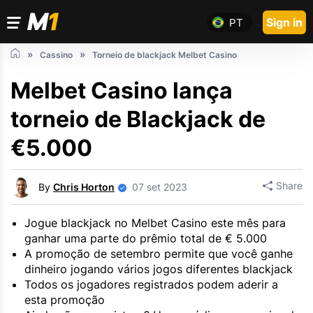
Sign in
PT
Cassino
Torneio de blackjack Melbet Casino
Melbet Casino lança
torneio de Blackjack de
€5.000
Share
By
Chris Horton
07 set 2023
Jogue blackjack no Melbet Casino este mês para
ganhar uma parte do prêmio total de € 5.000
A promoção de setembro permite que você ganhe
dinheiro jogando vários jogos diferentes blackjack
Todos os jogadores registrados podem aderir a
esta promoção