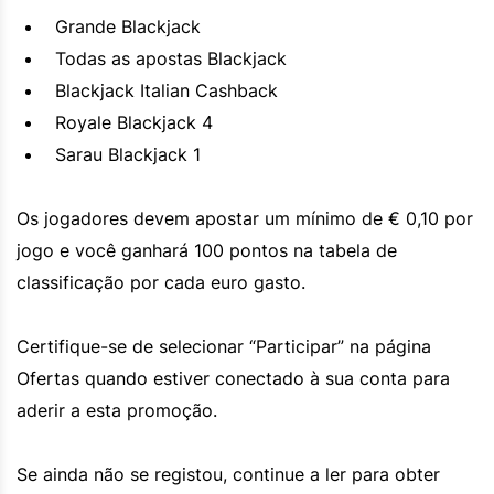
Grande Blackjack
Todas as apostas Blackjack
Blackjack Italian Cashback
Royale Blackjack 4
Sarau Blackjack 1
Os jogadores devem apostar um mínimo de € 0,10 por
jogo e você ganhará 100 pontos na tabela de
classificação por cada euro gasto.
Certifique-se de selecionar “Participar” na página
Ofertas quando estiver conectado à sua conta para
aderir a esta promoção.
Se ainda não se registou, continue a ler para obter