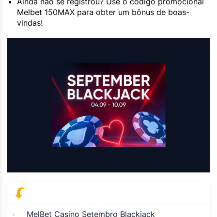
Ainda não se registrou? Use o código promocional
Melbet 150MAX para obter um bônus de boas-
vindas!
MelBet Casino Setembro Blackjack