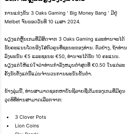
ການແຂ່ງຂັນ
3 Oaks
Gaming ' Big Money Bang ' ມີຢູ່
Melbet ຈົນຮອດວັນທີ 10 ເມສາ 2024.
ພຽງແຕ່ຫຼິ້ນເກມທີ່ມີສິດຈາກ 3 Oaks Gaming ແລະທ່ານຈະໄດ້
ຮັບຄະແນນໂດຍອີງໃສ່ຕົວຄູນທີ່ຊະນະຂອງທ່ານ. ຕົວຢ່າງ, ຖ້າທ່ານ
ລົງພະນັນ €5 ແລະຊະນະ €50, ທ່ານຈະໄດ້ຮັບ 10 ຄະແນນ.
ພຽງແຕ່ໃຫ້ແນ່ໃຈວ່າທ່ານກໍາລັງຫມຸນຕໍາ່ສຸດທີ່ €0.50 ໃນແຕ່ລະ
ຄັ້ງນັບຕັ້ງແຕ່ນີ້ແມ່ນຈໍານວນການພະນັນຂັ້ນຕ່ໍາ.
ຂ້າງລຸ່ມນີ້, ທ່ານສາມາດຊອກຫາບັນຊີລາຍຊື່ເຕັມຂອງເກມທີ່ມີຄຸນ
ວຸດທິທີ່ທ່ານສາມາດເລືອກຈາກ:
3 Clover Pots
Lion Coins