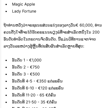
Magic Apple
Lady Fortune
ຖ້າທ່ານຫວັງວ່າຈະຊະນະສ່ວນແບ່ງຂອງລາງວັນ€ 60,000, ທ່ານ
ຄວນຕັ້ງໃຈທີ່ຈະໄດ້ຮັບຄະແນນພຽງພໍທີ່ຈະສໍາເລັດຫນຶ່ງໃນ 200
ອັນດັບທໍາອິດໃນກະດານຈັດອັນດັບ. ນີ້ແມ່ນວິທີການແຈກຈ່າຍ
ລາງວັນລະຫວ່າງຜູ້ຫຼິ້ນທີ່ປະສົບຜົນສໍາເລັດຫຼາຍທີ່ສຸດ:
ອັນດັບ 1 - €1,000
ອັນດັບ 2 - €750
ອັນດັບ 3 - €500
ອັນດັບທີ 4-5 - €350 ແຕ່ລະຄົນ
ອັນດັບທີ 6-10 - €120 ແຕ່ລະຄົນ
ອັນດັບທີ 11-20 - 65 €ຕໍ່ຄົນ
ອັນດັບທີ 21-50 - 35 €ຕໍ່ຄົນ