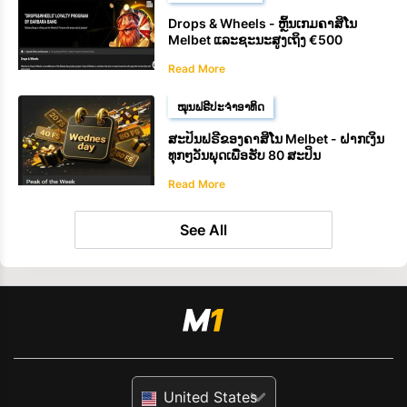
Drops & Wheels - ຫຼິ້ນເກມຄາສິໂນ
Melbet ແລະຊະນະສູງເຖິງ €500
Read More
ໝຸນຟຣີປະຈຳອາທິດ
ສະປິນຟຣີຂອງຄາສິໂນ Melbet - ຝາກເງິນ
ທຸກໆວັນພຸດເພື່ອຮັບ 80 ສະປິນ
Read More
See All
United States