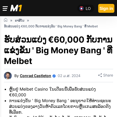
Sign in
LO
ຄາສິໂນ
ຮັບສ່ວນແບ່ງ €60,000 ກັບການແຂ່ງຂັນ ' Big Money Bang ' ທີ່ Melbet
ຮັບສ່ວນແບ່ງ €60,000 ກັບການ
ແຂ່ງຂັນ ' Big Money Bang ' ທີ່
Melbet
Share
By
Conrad Castleton
02 ມ.ສ. 2024
ຫຼິ້ນຢູ່ Melbet Casino ໃນເດືອນນີ້ເພື່ອຮັບສ່ວນແບ່ງ
€60,000
ການແຂ່ງຂັນ ' Big Money Bang ' ອະນຸຍາດໃຫ້ທ່ານຊະນະ
ສ່ວນແບ່ງຂອງລາງວັນຫ້າຕົວເລກໂດຍການຫຼີ້ນເກມສະລັອດຕິງ
ທີ່ເລືອກ.