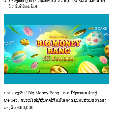
ຍັງລົງທະບຽນບໍ? ໃຊ້ລະຫັດໂປຣໂມຊັນ 150MAX ເພື່ອຮັບໂບ
ນັດຍິນດີຕ້ອນຮັບ!
ການແຂ່ງຂັນ ' Big Money Bang ' ຕອນນີ້ຖ່າຍທອດສົດຢູ່
Melbet , ສະເໜີໃຫ້ຜູ້ຫຼິ້ນຄາສິໂນມີໂອກາດຊະນະສ່ວນແບ່ງຂອງ
ລາງວັນ €60,000.