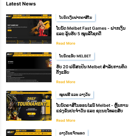
Latest News
ໂບນັດເງິນຝາກຄາສິໂນ
ໂບນັດ Melbet Fast Games - ຝາກເງິນ
ແລະ ລຸ້ນຮັບ 5 ໝຸນລໍ້ໂຊກດີ
Read More
ໂບນັດແອັບ MELBET
ຮັບ 20 ຟຣີສະປິນ Melbet ສຳລັບການຕິດ
ຕັ້ງແອັບ
Read More
ໝຸນຟຣີ ແລະ ລາງວັນ
ໂບນັດຄາສິໂນອອນໄລນ໌ Melbet - ຫຼິ້ນການ
ແຂ່ງຂັນປະຈຳວັນ ແລະ ຊະນະໂທລະສັບ
ສະຫຼາດ Samsung
Read More
ລາງວັນແຈັກພອດ