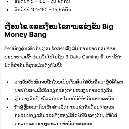
ອັນດັບທີ 51-100 - 20 €ຕໍ່ຄົນ
ອັນດັບທີ 101-150 - 15 €ຕໍ່ຄົນ
ເງື່ອນໄຂ ແລະເງື່ອນໄຂການແຂ່ງຂັນ Big
Money Bang
ທ່ານຕ້ອງຄຸ້ນເຄີຍກັບເງື່ອນໄຂການສົ່ງເສີມການຂາຍກ່ອນທີ່ຈະ
ພະຍາຍາມເຂົ້າຮ່ວມໃນໂປໂມຊັ່ນ
3 Oaks
Gaming ນີ້. ບາງຂໍ້ກໍາ
ນົດທີ່ສໍາຄັນທີ່ສຸດແມ່ນດັ່ງຕໍ່ໄປນີ້:
ລາງວັນທັງໝົດຈະຖືກໂອນເປັນເງິນສົດໃສ່ບັນຊີຂອງຜູ້ບໍລິໂພກ
ພາຍໃນສາມມື້ເຮັດວຽກຂອງການສະຫຼຸບການແຂ່ງຂັນ.
ເງິນລາງວັນທັງໝົດແມ່ນມາໂດຍບໍ່ມີຂໍ້ຈຳກັດການພະນັນ.
ຖ້າຜູ້ຫຼິ້ນສອງຄົນເຮັດສໍາເລັດການແຂ່ງຂັນດ້ວຍຈໍານວນ
ຄະແນນດຽວກັນແລະທັງສອງມີສິດໄດ້ຮັບລາງວັນ, ຜູ້ທີ່ໄດ້
ຄະແນນລວມຂອງຄະແນນທໍາອິດຈະຊະນະ.