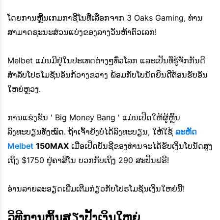
ໂດຍການຫຼີ້ນເກມກາຊີໂນທີ່ເລືອກຈາກ
3 Oaks
Gaming, ທ່ານ
ສາມາດຊະນະສ່ວນແບ່ງຂອງລາງວັນຫ້າຕົວເລກ!
Melbet ແມ່ນມີຢູ່ໃນປະເທດຕ່າງໆທົ່ວໂລກ ແລະເປັນທີ່ຮູ້ຈັກກັນດີ
ສຳລັບໂປຣໂມຊັນອັນກ້ວາງຂວາງ ພ້ອມກັບໂບນັດຍິນດີຕ້ອນຮັບອັນ
ໃຫຍ່ຫຼວງ.
ການແຂ່ງຂັນ ' Big Money Bang ' ແມ່ນເປີດໃຫ້ຜູ້ຫຼິ້ນ
ລົງທະບຽນທັງໝົດ. ຖ້າເຈົ້າຍັງບໍ່ໄດ້ລົງທະບຽນ, ໃຫ້ໃຊ້
ລະຫັດ
Melbet
150MAX
ເມື່ອເປີດບັນຊີຂອງທ່ານຈະໄດ້ຮັບເງິນໂບນັດສູງ
ເຖິງ $1750 ຢູ່ຄາສິໂນ ບວກກັບເຖິງ 290 ສະປິນຟຣີ!
ອ່ານລາຍລະອຽດເພີ່ມເຕີມກ່ຽວກັບໂປຣໂມຊັນເງິນໃຫຍ່ນີ້!
ວິທີການຫຼິ້ນສຽງປັ້ງເງິນໃຫຍ່