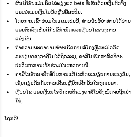
ຜົນໄດ້ຮັບແມ່ນຄິດໄລ່ພຽງແຕ່ bets ທີ່ເຮັດດ້ວຍເງິນຕົວຈິງ
ແລະບໍ່ແມ່ນເງິນໂບນັດຫຼືຟລີສະປິນ.
ໂດຍການເຂົ້າຮ່ວມໃນແຄມເປນນີ້, ທ່ານຮັບຮູ້ວ່າທ່ານໄດ້ອ່ານ
ແລະຕົກລົງເຫັນດີກັບຂໍ້ກໍານົດແລະເງື່ອນໄຂຂອງການ
ແຂ່ງຂັນ.
ຖ້າຄວາມພະຍາຍາມທີ່ຈະເຮັດການສໍ້ໂກງຫຼືລະເມີດກົດ
ລະບຽບຂອງກາຊີໂນໄດ້ຖືກລະບຸ, ຄາສິໂນຮັກສາສິດທີ່ຈະ
ປະຕິເສດການເຂົ້າຮ່ວມໃນເຫດການນີ້.
ຄາສິໂນຮັກສາສິດທິໃນການແກ້ໄຂກົດລະບຽບການແຂ່ງຂັນ,
ເຊັ່ນດຽວກັນກັບການເລື່ອນຫຼືຍົກເລີກມັນໃນທຸກເວລາ.
ເງື່ອນໄຂ ແລະເງື່ອນໄຂປົກກະຕິຂອງຄາສິໂນທັງໝົດຈະຖືກນຳ
ໃຊ້.
ໂຊກ​ດີ!