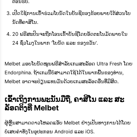
ຕ້ອນຮັບ.
ເປີດໃຊ້ການເຂົ້າຮ່ວມໂບນັດໃນບັນຊີຂອງຂ້ອຍພາຍໃຕ້ສ່ວນໂບ
ນັດທີ່ຄາສິໂນ.
20 ຟຣີສະປິນຈະຖືກໂອນເຂົ້າບັນຊີໂດຍອັດຕະໂນມັດພາຍໃນ
24 ຊົ່ວໂມງໃນພາກ 'ໂບນັດ ແລະ ຂອງຂວັນ'.
Melbet ມອບໂບນັດໝຸນຟຣີສຳລັບເກມສະລັອດ Ultra Fresh ໂດຍ
Endorphina. ຖ້າເກມນີ້ບໍ່ສາມາດໃຊ້ໄດ້ໃນພາກພື້ນຂອງທ່ານ,
Melbet ອາດຈະປ່ຽນແທນມັນດ້ວຍເກມສະລັອດອື່ນທີ່ມີສິດ.
ເຂົ້າເຖິງການພະນັນມືຖື, ຄາສິໂນ ແລະ ສະ
ລັອດຕິງທີ່ Melbet
ຜູ້ຫຼິ້ນສາມາດດາວໂຫລດແອັບ Melbet ຢ່າງເປັນທາງການໄດ້ໂດຍ
ບໍ່ເສຍຄ່າທັງໃນອຸປະກອນ Android ແລະ iOS.