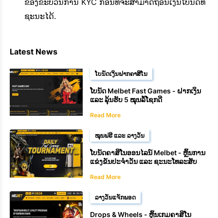
ຂອງຂະບວນການ KYC ກ່ອນທີ່ຈະສາມາດຖອນເງິນໂບນັດທີ່
ຊະນະໄດ້.
Latest News
ໂບນັດເງິນຝາກຄາສິໂນ
ໂບນັດ Melbet Fast Games - ຝາກເງິນ
ແລະ ລຸ້ນຮັບ 5 ໝຸນລໍ້ໂຊກດີ
Read More
ໝຸນຟຣີ ແລະ ລາງວັນ
ໂບນັດຄາສິໂນອອນໄລນ໌ Melbet - ຫຼິ້ນການ
ແຂ່ງຂັນປະຈຳວັນ ແລະ ຊະນະໂທລະສັບ
ສະຫຼາດ Samsung
Read More
ລາງວັນແຈັກພອດ
Drops & Wheels - ຫຼິ້ນເກມຄາສິໂນ