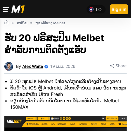
Sign in
LO
ຄາສິໂນ
ໝຸນຟຣີຂອງ Melbet
ຮັບ 20 ຟຣີສະປິນ Melbet
ສຳລັບການຕິດຕັ້ງແອັບ
Share
By
Alex Waite
19 ພ.ພ. 2026
ມີ 20 ໝຸນຟຣີ Melbet ໃຫ້ດາວໂຫຼດແອັບຢ່າງເປັນທາງການ
ຕິດຕັ້ງໃນ iOS ຫຼື Android, ເລືອກເຂົ້າຮ່ວມ ແລະ ຮັບການໝຸນ
ສະລັອດສຳລັບ Ultra Fresh
ຮຽກຮ້ອງໂບນັດຕ້ອນຮັບໂດຍການໃຊ້ລະຫັດໂບນັດ Melbet
150MAX