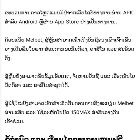
ຂະບວນການດາວໂຫຼດແມ່ນມີຢູ່ຈາກເວັບໄຊທ໌ທາງການຜ່ານ APK
ສຳລັບ Android ຫຼືຜ່ານ App Store ຢ່າງເປັນທາງການ.
ດ້ວຍແອັບ Melbet, ຜູ້ຫຼິ້ນສາມາດເຂົ້າເຖິງບັນຊີຂອງເຂົາເຈົ້າເພື່ອ
ວາງເດີມພັນໃນພາກສ່ວນການພະນັນກິລາ, ຄາສິໂນ ແລະ ສະລັອດ
ຕິງ.
ຜູ້ຫຼິ້ນຍັງສາມາດຮັບຂໍ້ມູນອັບເດດ, ຈັດການບັນຊີ ແລະ ເລືອກຮັບໂບ
ນັດກິລາ ແລະ ຄາສິໂນລ່າສຸດໄດ້.
ຜູ້ໃຊ້ໃໝ່ຍັງສາມາດເຮັດສຳເລັດຂັ້ນຕອນການລົງທະບຽນ Melbet
ຜ່ານແອັບ ແລະ ໃຊ້ລະຫັດໂບນັດ 150MAX ສຳລັບລາງວັນ
ເຂົ້າຮ່ວມ.
ຂໍ້ກຳນົດ ແລະ ເງື່ອນໄຂຂອງການໝຸນຟຣີ