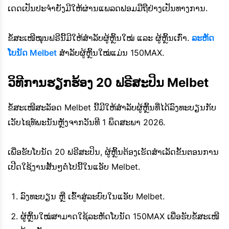
ເດດເປັນປະຈຳຍັງມີໃຫ້ຜ່ານແພລດຟອມມືຖືຢ່າງເປັນທາງການ.
ຂໍ້ສະເໜີໝຸນຟຣີນີ້ມີໃຫ້ສຳລັບຜູ້ຫຼິ້ນໃໝ່ ແລະ ຜູ້ຫຼິ້ນເກົ່າ.
ລະຫັດ
ໂບນັດ Melbet
ສຳລັບຜູ້ຫຼິ້ນໃໝ່ແມ່ນ 150MAX.
ວິທີການຮຽກຮ້ອງ 20 ຟຣີສະປິນ Melbet
ຂໍ້ສະເໜີສະລັອດ Melbet ນີ້ມີໃຫ້ສຳລັບຜູ້ຫຼິ້ນທີ່ໄດ້ລົງທະບຽນກັບ
ເວັບໄຊທ໌ພະນັນຫຼັງຈາກວັນທີ 1 ພຶດສະພາ 2026.
ເພື່ອຮັບໂບນັດ 20 ຟຣີສະປິນ, ຜູ້ຫຼິ້ນຕ້ອງເຮັດສຳເລັດຂັ້ນຕອນການ
ເປີດໃຊ້ງານສັ້ນໆຕໍ່ໄປນີ້ໃນແອັບ Melbet.
ລົງທະບຽນ ຫຼື ເຂົ້າສູ່ລະບົບໃນແອັບ Melbet.
ຜູ້ຫຼິ້ນໃໝ່ສາມາດໃຊ້ລະຫັດໂບນັດ 150MAX ເພື່ອຮັບຂໍ້ສະເໜີ