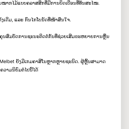
ຼີ້ນໝາກໄມ້ແບບຄລາສສິກທີ່ມີການບິດເບືອນທີ່ທັນສະໄໝ.
ັ້ງເດີມ, ແລະ ກົນໄກໂບນັດທີ່ໜ້າສົນໃຈ.
ະ ຄຸນສົມບັດການຊະນະຕິດຕໍ່ກັນທີ່ຊ່ວຍເສີມຂະຫຍາຍການຫຼິ້ນ
elbet ຍັງມີເກມຄາສິໂນຫຼາກຫຼາຍຊະນິດ. ຜູ້ຫຼິ້ນສາມາດ
ວາມນິຍົມຕໍ່ໄປນີ້ໄດ້