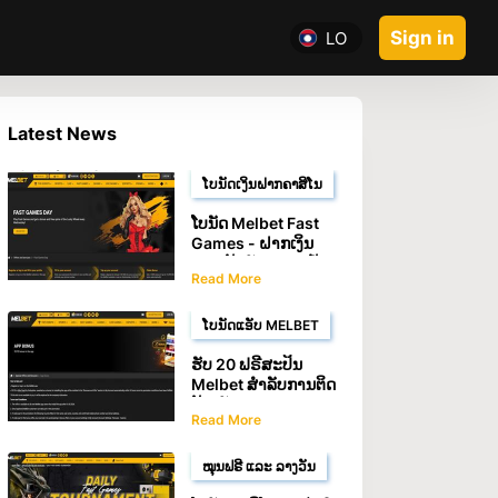
Sign in
LO
Latest News
ໂບນັດເງິນຝາກຄາສິໂນ
ໂບນັດ Melbet Fast
Games - ຝາກເງິນ
ແລະ ລຸ້ນຮັບ 5 ໝຸນລໍ້
Read More
ໂຊກດີ
ໂບນັດແອັບ MELBET
ຮັບ 20 ຟຣີສະປິນ
Melbet ສຳລັບການຕິດ
ຕັ້ງແອັບ
Read More
ໝຸນຟຣີ ແລະ ລາງວັນ