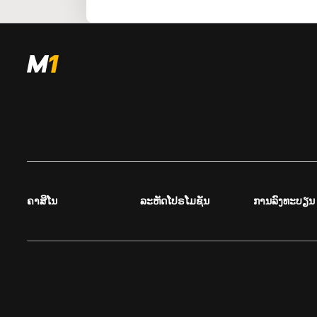
ຄາສິໂນ
ລະຫັດໂປຣໂມຊັນ
ການລົງທະບຽນ