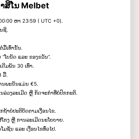
ຄາສິໂນ Melbet
ລາ 00:00 ຫາ 23:59 ( UTC +0).
ນຊີ.
ື້ເທົ່ານັ້ນ.
 “ໂບນັດ ແລະ ຂອງຂວັນ”.
ີມພັນ 30 ເທົ່າ.
ມື້.
ການພະນັນແມ່ນ €5.
ງລະເມີດ ຫຼື ກິດຈະກຳທີ່ບໍ່ປົກກະຕິ.
ຖ້າບໍ່ປະຕິບັດຕາມເງື່ອນໄຂ.
ສໍ້ໂກງ ຫຼື ການລະເມີດນະໂຍບາຍ.
ຣໂມຊັນ ແລະ ເງື່ອນໄຂທົ່ວໄປ.