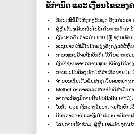
ຂໍ້ກຳນົດ ແລະ ເງື່ອນໄຂຂອງ
ຂໍ້ສະເໜີນີ້ມີໃຫ້ທຸກໆວັນພຸດ ຕັ້ງແຕ່ເວ
ຜູ້ຫຼິ້ນຕ້ອງເລືອກຮັບໂບນັດໃນການຕັ້ງຄ່າບັ
ເງິນຝາກຂັ້ນຕ່ຳແມ່ນ €10 (ຫຼື ທຽບເທົ່າ).
ອະນຸຍາດໃຫ້ມີໂບນັດພຽງຄັ້ງດຽວຕໍ່ຜູ້ຫຼິ້ນຕໍ່ມ
ການໝຸນຟຣີຈະຖືກບັນທຶກໄວ້ໃນພາກສ່ວນ
ເງິນທີ່ຊະນະຈາກການໝຸນຟຣີຕ້ອງໄດ້ວາງເດ
ການພະນັນຕ້ອງເຮັດໃຫ້ສຳເລັດພາຍໃນ 3 
ຈຳນວນເງິນເດີມພັນສູງສຸດໃນລະຫວ່າງ
Melbet ອາດຈະກວດສອບບັນຊີສຳລັບການລ່ວ
ອາດຈະຕ້ອງມີການຢືນຢັນຕົວຕົນ (KYC).
ໂບນັດ ແລະ ເງິນລາງວັນອາດຈະຖືກຍົກເລີກ
ບັນຊີອາດຈະຖືກລະງັບໃນກໍລະນີທີ່ມີການ
ໂດຍການເຂົ້າຮ່ວມ, ຜູ້ຫຼິ້ນຍອມຮັບທຸກໂປ