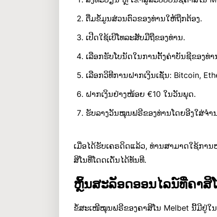
ຕື່ມຂໍ້ມູນສ່ວນຕົວຂອງທ່ານໃຫ້ຖືກຕ້ອງ.
ເປີດໃຊ້ເບີໂທລະສັບມືຖືຂອງທ່ານ.
ເລືອກຮັບໂບນັດໃນການຕັ້ງຄ່າບັນຊີຂອງທ່າ
ເລືອກວິທີການຝາກເງິນເຊັ່ນ: Bitcoin, Et
ຝາກເງິນຢ່າງໜ້ອຍ €10 ໃນວັນພຸດ.
ຮັບລາງວັນໝຸນຟຣີຂອງທ່ານໂດຍອີງໃສ່ຈຳ
ເມື່ອໄດ້ຮັບເຄຣດິດແລ້ວ, ທ່ານສາມາດໃຊ້ກາ
ສິໂນທີ່ໂດດເດັ່ນໄດ້ທັນທີ.
ຫຼິ້ນສະລັອດອອນໄລນ໌ທີ່ຄາສ
ຂໍ້ສະເໜີໝຸນຟຣີຂອງຄາສິໂນ Melbet ນີ້ມີຢູ່