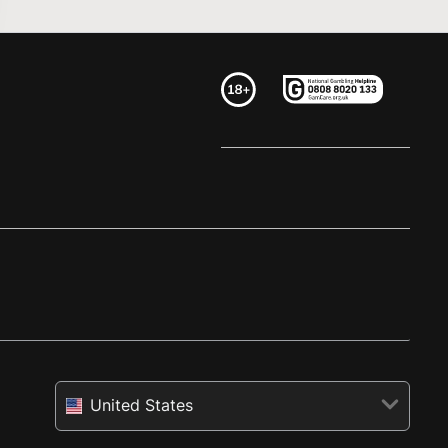
United States