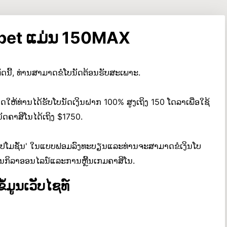
bet ແມ່ນ 150MAX
ດນີ້, ທ່ານສາມາດຂໍໂບນັດຕ້ອນຮັບສະເພາະ.
ໃຫ້ທ່ານໄດ້ຮັບໂບນັດເງິນຝາກ 100% ສູງເຖິງ 150 ໂດລາເພື່ອໃຊ້
ນັດຄາສິໂນໄດ້ເຖິງ $1750.
ໂປໂມຊັ່ນ' ໃນແບບຟອມລົງທະບຽນແລະທ່ານຈະສາມາດຂໍເງິນໂບ
ພະນັນກິລາອອນໄລນ໌ແລະການຫຼີ້ນເກມຄາສິໂນ.
້ມູນເວັບໄຊທ໌