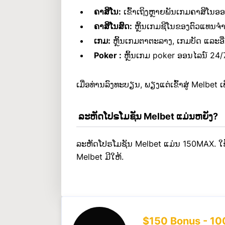
ຄາສິໂນ:
ເຂົ້າເຖິງຫຼາຍພັນເກມຄາສິໂນອ
ຄາສິໂນສົດ:
ຫຼິ້ນເກມຊີໂນຂອງຕົວແທນຈໍ
ເກມ:
ຫຼິ້ນເກມຕາຕະລາງ, ເກມບັດ ແລະອື
Poker :
ຫຼິ້ນເກມ poker ອອນໄລນ໌ 24/
ເມື່ອທ່ານລົງທະບຽນ, ພຽງແຕ່ເຂົ້າສູ່ Melbet ເພື
 ລະຫັດໂປຣໂມຊັນ Melbet ແມ່ນຫຍັງ?
ລະຫັດໂປຣໂມຊັນ Melbet ແມ່ນ 150MAX. ໃຊ້ລະຫ
Melbet ມີໃຫ້.
$150 Bonus - 1