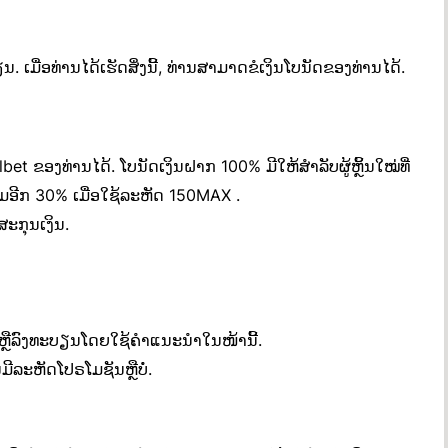
. ເມື່ອທ່ານໄດ້ເຮັດສິ່ງນີ້, ທ່ານສາມາດຂໍເງິນໂບນັດຂອງທ່ານໄດ້.
et ຂອງທ່ານໄດ້. ໂບນັດເງິນຝາກ 100% ມີໃຫ້ສຳລັບຜູ້ຫຼິ້ນໃໝ່ທີ່
ີ່ມອີກ 30% ເມື່ອໃຊ້ລະຫັດ 150MAX .
ສະກຸນເງິນ.
້າ, ຫຼືລົງທະບຽນໂດຍໃຊ້ຄຳແນະນຳໃນໜ້ານີ້.
ີລະຫັດໂປຣໂມຊັນຫຼືບໍ່.