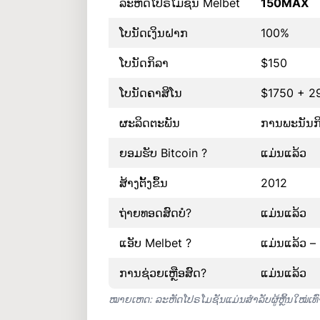
ລະຫັດໂປຣໂມຊັນ Melbet
150MAX
ໂບນັດເງິນຝາກ
100%
ໂບນັດກິລາ
$150
ໂບນັດຄາສິໂນ
$1750 + 29
ຜະລິດຕະພັນ
ການພະນັນກິ
ຍອມຮັບ Bitcoin ?
ແມ່ນແລ້ວ
ສ້າງຕັ້ງຂຶ້ນ
2012
ຖ່າຍທອດສົດບໍ?
ແມ່ນແລ້ວ
ແອັບ Melbet ?
ແມ່ນແລ້ວ – 
ການຊ່ວຍເຫຼືອສົດ?
ແມ່ນແລ້ວ
ໝາຍເຫດ: ລະຫັດໂປຣໂມຊັນແມ່ນສຳລັບຜູ້ຫຼິ້ນໃໝ່ເທົ່າ