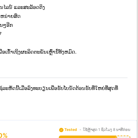
ອນໄລນ໌ ແລະສະລັອດຕິງ
າຫນ່າຍສົດ
່ນໆອີກ
7
່ອເຂົ້າເຖິງຜະລິດຕະພັນເຫຼົ່ານີ້ທັງຫມົດ.
ັດນີ້ເມື່ອລົງທະບຽນເພື່ອຮັບໂບນັດຕ້ອນຮັບທີ່ໃຫຍ່ທີ່ສຸດທີ່
ໃຊ້ຫຼ້າສຸດ 1 ຊົ່ວໂມງ 8 ນາທີກ່ອນ
Tested
00%