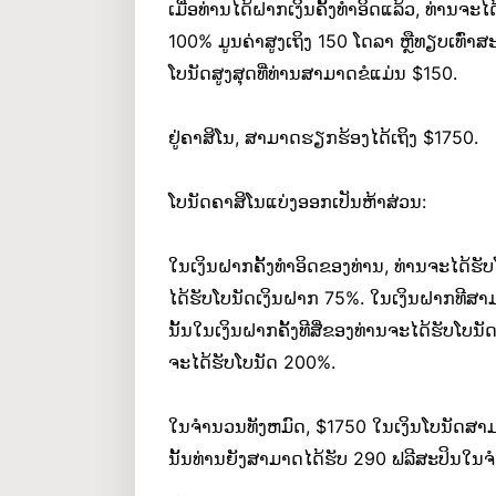
ເມື່ອທ່ານໄດ້ຝາກເງິນຄັ້ງທຳອິດແລ້ວ, ທ່ານຈ
100% ມູນຄ່າສູງເຖິງ 150 ໂດລາ ຫຼືທຽບເທົ່າສະ
ໂບນັດສູງສຸດທີ່ທ່ານສາມາດຂໍແມ່ນ $150.
ຢູ່ຄາສິໂນ, ສາມາດຮຽກຮ້ອງໄດ້ເຖິງ $1750.
ໂບນັດຄາສິໂນແບ່ງອອກເປັນຫ້າສ່ວນ:
ໃນເງິນຝາກຄັ້ງທໍາອິດຂອງທ່ານ, ທ່ານຈະໄດ້
ໄດ້ຮັບໂບນັດເງິນຝາກ 75%. ໃນເງິນຝາກທີສາ
ນັ້ນໃນເງິນຝາກຄັ້ງທີສີ່ຂອງທ່ານຈະໄດ້ຮັບໂບນ
ຈະໄດ້ຮັບໂບນັດ 200%.
ໃນຈໍານວນທັງຫມົດ, $1750 ໃນເງິນໂບນັດສາ
ນັ້ນທ່ານຍັງສາມາດໄດ້ຮັບ 290 ຟລີສະປິນໃນຈ