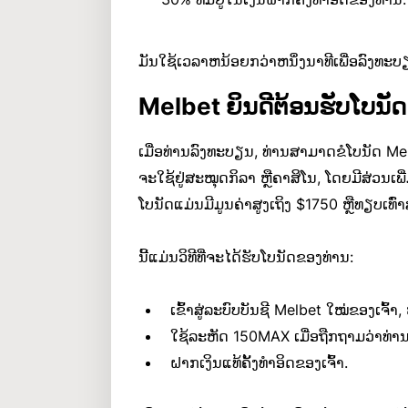
ມັນໃຊ້ເວລາຫນ້ອຍກວ່າຫນຶ່ງນາທີເພື່ອລົງທະບຽນ
Melbet ຍິນດີຕ້ອນຮັບໂບນັດ
ເມື່ອທ່ານລົງທະບຽນ, ທ່ານສາມາດຂໍໂບນັດ Melb
ຈະໃຊ້ຢູ່ສະໝຸດກິລາ ຫຼືຄາສິໂນ, ໂດຍມີສ່ວນເພ
ໂບນັດແມ່ນມີມູນຄ່າສູງເຖິງ $1750 ຫຼືທຽບເທົ່າ
ນີ້ແມ່ນວິທີທີ່ຈະໄດ້ຮັບໂບນັດຂອງທ່ານ:
ເຂົ້າສູ່ລະບົບບັນຊີ Melbet ໃໝ່ຂອງເຈົ
ໃຊ້ລະຫັດ 150MAX ເມື່ອຖືກຖາມວ່າທ່ານມ
ຝາກເງິນແທ້ຄັ້ງທຳອິດຂອງເຈົ້າ.