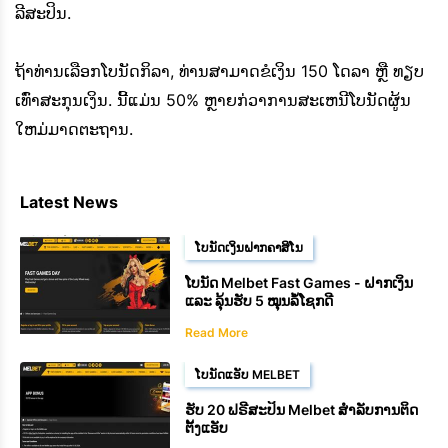
ລີສະປິນ.
ຖ້າທ່ານເລືອກໂບນັດກິລາ, ທ່ານສາມາດຂໍເງິນ 150 ໂດລາ ຫຼື ທຽບ
ເທົ່າສະກຸນເງິນ. ນີ້ແມ່ນ 50% ຫຼາຍກ່ວາການສະເຫນີໂບນັດຜູ້ນ
ໃຫມ່ມາດຕະຖານ.
Latest News
ໂບນັດເງິນຝາກຄາສິໂນ
ໂບນັດ Melbet Fast Games - ຝາກເງິນ
ແລະ ລຸ້ນຮັບ 5 ໝຸນລໍ້ໂຊກດີ
Read More
ໂບນັດແອັບ MELBET
ຮັບ 20 ຟຣີສະປິນ Melbet ສຳລັບການຕິດ
ຕັ້ງແອັບ