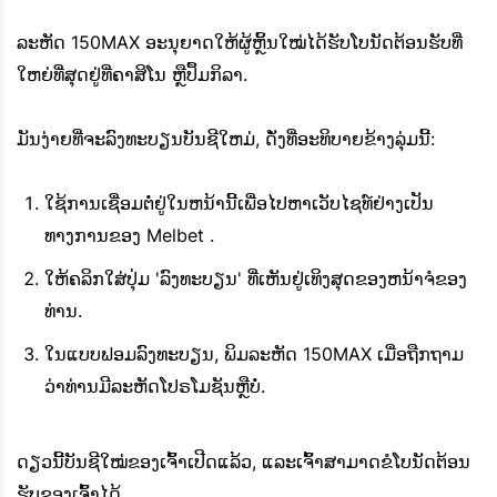
ລະຫັດ 150MAX ອະນຸຍາດໃຫ້ຜູ້ຫຼິ້ນໃໝ່ໄດ້ຮັບໂບນັດຕ້ອນຮັບທີ່
ໃຫຍ່ທີ່ສຸດຢູ່ທີ່ຄາສິໂນ ຫຼືປຶ້ມກິລາ.
ມັນງ່າຍທີ່ຈະລົງທະບຽນບັນຊີໃຫມ່, ດັ່ງທີ່ອະທິບາຍຂ້າງລຸ່ມນີ້:
ໃຊ້ການເຊື່ອມຕໍ່ຢູ່ໃນຫນ້ານີ້ເພື່ອໄປຫາເວັບໄຊທ໌ຢ່າງເປັນ
ທາງການຂອງ Melbet .
ໃຫ້ຄລິກໃສ່ປຸ່ມ 'ລົງທະບຽນ' ທີ່ເຫັນຢູ່ເທິງສຸດຂອງຫນ້າຈໍຂອງ
ທ່ານ.
ໃນແບບຟອມລົງທະບຽນ, ພິມລະຫັດ 150MAX ເມື່ອຖືກຖາມ
ວ່າທ່ານມີລະຫັດໂປຣໂມຊັນຫຼືບໍ່.
ດຽວນີ້ບັນຊີໃໝ່ຂອງເຈົ້າເປີດແລ້ວ, ແລະເຈົ້າສາມາດຂໍໂບນັດຕ້ອນ
ຮັບຂອງເຈົ້າໄດ້.