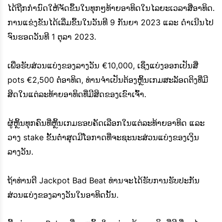
ໄດ້ຖືກກໍານົດໃຫ້ຈັດຂຶ້ນໃນທຸກໆທ້າຍອາທິດໃນໄລຍະເວລາສີ່ອາທິດ.
ການແຂ່ງຂັນໄດ້ເລີ່ມຂຶ້ນໃນວັນທີ 9 ກັນຍາ 2023 ແລະ ດຳເນີນໄປ
ຈົນຮອດວັນທີ 1 ຕຸລາ 2023.
ເພື່ອຮັບສ່ວນແບ່ງຂອງລາງວັນ €10,000, ເຊິ່ງແບ່ງອອກເປັນສີ່
pots €2,500 ຕໍ່ອາທິດ, ທ່ານຈໍາເປັນຕ້ອງຫຼິ້ນເກມສະລັອດຕິງທີ່ມີ
ສິດໃນແຕ່ລະທ້າຍອາທິດທີ່ມີສິດຂອງເຂົາເຈົ້າ.
ຜູ້ຫຼິ້ນທຸກຄົນທີ່ຫຼິ້ນເກມຮອບຄັດເລືອກໃນແຕ່ລະທ້າຍອາທິດ ແລະ
ວາງ stake ຂັ້ນຕໍ່າສຸດມີໂອກາດທີ່ຈະຊະນະສ່ວນແບ່ງຂອງເງິນ
ລາງວັນ.
ຖ້າທ່ານຕີ Jackpot Bad Beat ທ່ານຈະໄດ້ຮັບການຮັບປະກັນ
ສ່ວນແບ່ງຂອງລາງວັນໃນອາທິດນັ້ນ.