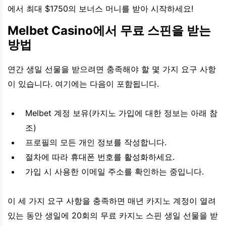
에서 최대 $1750의 보너스 머니를 받아 시작하세요!
Melbet Casino에서 무료 스핀을 받는
방법
연간 생일 선물을 받으려면 충족해야 할 몇 가지 요구 사항
이 있습니다. 여기에는 다음이 포함됩니다.
Melbet 계정 보유(카지노 가입에 대한 정보는 아래 참
조)
프로필의 모든 개인 정보를 작성합니다.
절차에 따라 휴대폰 번호를 활성화하세요.
가입 시 사용한 이메일 주소를 확인하는 중입니다.
이 세 가지 요구 사항을 충족하면 매년 카지노 계정이 열려
있는 동안 생일에 20회의 무료 카지노 스핀 생일 선물을 받