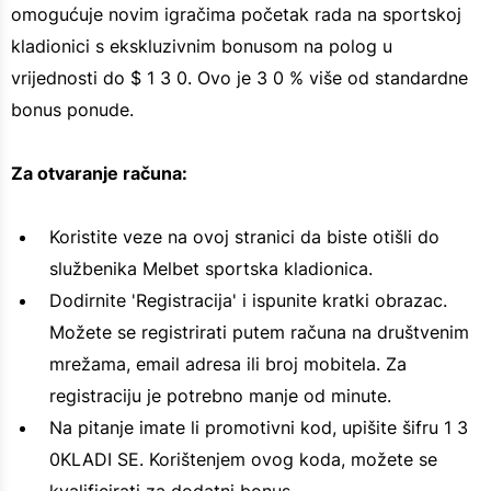
omogućuje novim igračima početak rada na sportskoj
kladionici s ekskluzivnim bonusom na polog u
vrijednosti do $ 1 3 0. Ovo je 3 0 % više od standardne
bonus ponude.
Za otvaranje računa:
Koristite veze na ovoj stranici da biste otišli do
službenika Melbet sportska kladionica.
Dodirnite 'Registracija' i ispunite kratki obrazac.
Možete se registrirati putem računa na društvenim
mrežama, email adresa ili broj mobitela. Za
registraciju je potrebno manje od minute.
Na pitanje imate li promotivni kod, upišite šifru 1 3
0KLADI SE. Korištenjem ovog koda, možete se
kvalificirati za dodatni bonus.