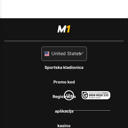
United States
Sportska kladionica
Promo kod
Registracija
aplikacija
kasino