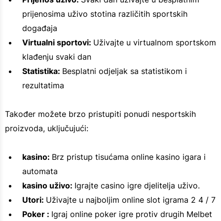
prijenosima uživo stotina različitih sportskih
događaja
Virtualni sportovi:
Uživajte u virtualnom sportskom
klađenju svaki dan
Statistika:
Besplatni odjeljak sa statistikom i
rezultatima
Također možete brzo pristupiti ponudi nesportskih
proizvoda, uključujući:
kasino:
Brz pristup tisućama online kasino igara i
automata
kasino uživo:
Igrajte casino igre djelitelja uživo.
Utori:
Uživajte u najboljim online slot igrama 2 4 / 7
Poker :
Igraj online poker igre protiv drugih Melbet