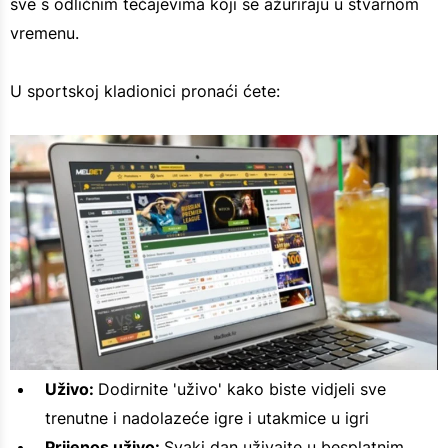
sve s odličnim tečajevima koji se ažuriraju u stvarnom
vremenu.
U sportskoj kladionici pronaći ćete:
Uživo:
Dodirnite 'uživo' kako biste vidjeli sve
trenutne i nadolazeće igre i utakmice u igri
Prijenos uživo:
Svaki dan uživajte u besplatnim