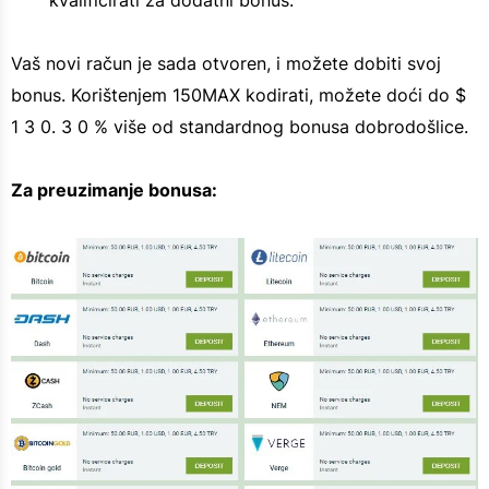
Vaš novi račun je sada otvoren, i možete dobiti svoj
bonus. Korištenjem 150MAX kodirati, možete doći do $
1 3 0. 3 0 % više od standardnog bonusa dobrodošlice.
Za preuzimanje bonusa: