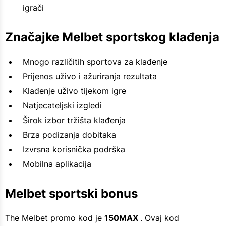
igrači
Značajke Melbet sportskog klađenja
Mnogo različitih sportova za klađenje
Prijenos uživo i ažuriranja rezultata
Klađenje uživo tijekom igre
Natjecateljski izgledi
Širok izbor tržišta klađenja
Brza podizanja dobitaka
Izvrsna korisnička podrška
Mobilna aplikacija
Melbet sportski bonus
The Melbet promo kod je
150MAX
. Ovaj kod