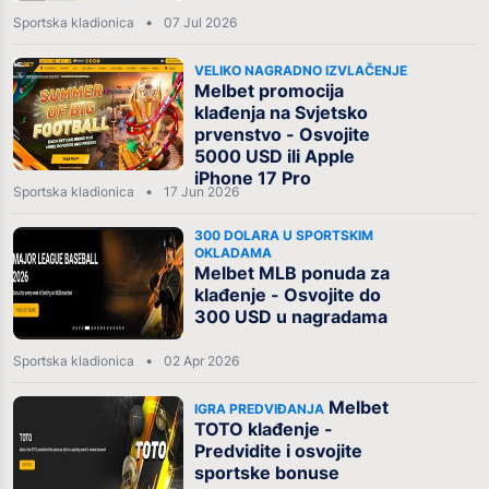
Sportska kladionica
07 Jul 2026
VELIKO NAGRADNO IZVLAČENJE
Melbet promocija
klađenja na Svjetsko
prvenstvo - Osvojite
5000 USD ili Apple
iPhone 17 Pro
Sportska kladionica
17 Jun 2026
300 DOLARA U SPORTSKIM
OKLADAMA
Melbet MLB ponuda za
klađenje - Osvojite do
300 USD u nagradama
Sportska kladionica
02 Apr 2026
Melbet
IGRA PREDVIĐANJA
TOTO klađenje -
Predvidite i osvojite
sportske bonuse