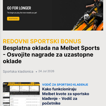
REDOVNI SPORTSKI BONUS
Besplatna oklada na Melbet Sports
- Osvojite nagrade za uzastopne
oklade
Sportska kladionica
24 Jul 2026
VODIČ ZA SPORTSKO KLAĐENJE
Kako funkcioniraju
Melbet kvote za sportsko
klađenje - Vodič za
početnike