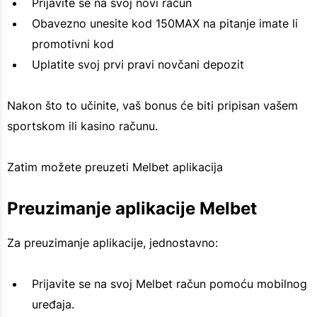
Prijavite se na svoj novi račun
Obavezno unesite kod 150MAX na pitanje imate li
promotivni kod
Uplatite svoj prvi pravi novčani depozit
Nakon što to učinite, vaš bonus će biti pripisan vašem
sportskom ili kasino računu.
Zatim možete preuzeti Melbet aplikacija
Preuzimanje aplikacije Melbet
Za preuzimanje aplikacije, jednostavno:
Prijavite se na svoj Melbet račun pomoću mobilnog
uređaja.