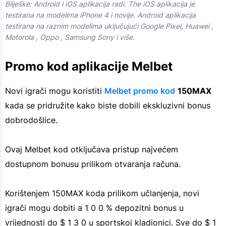
Bilješke: Android i iOS aplikacija radi. The iOS aplikacija je
testirana na modelima iPhone 4 i novije. Android aplikacija
testirana na raznim modelima uključujući Google Pixel, Huawei ,
Motorola , Oppo , Samsung Sony i više.
Promo kod aplikacije Melbet
Novi igrači mogu koristiti
Melbet promo kod
150MAX
kada se pridružite kako biste dobili ekskluzivni bonus
dobrodošlice.
Ovaj Melbet kod otključava pristup najvećem
dostupnom bonusu prilikom otvaranja računa.
Korištenjem 150MAX koda prilikom učlanjenja, novi
igrači mogu dobiti a 1 0 0 % depozitni bonus u
vrijednosti do $ 1 3 0 u sportskoj kladionici. Sve do $ 1