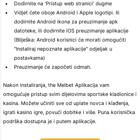
Dodirnite na 'Pristup web stranici' dugme
Vidjet ćete oboje Android i Apple logotipi. Ili
dodirnite Android ikona za preuzimanje apk
datoteke, ili dodirnite iOS preuzimanje aplikacije
(Bilješka: Android korisnici će morati omogućiti
"Instaliraj nepoznate aplikacije" odjeljak u
postavkama)
Preuzimanje će započeti odmah.
Nakon instaliranja, the Melbet Aplikacija vam
omogućuje pristup svim dijelovima sportske kladionice i
kasina. Možete učiniti sve od uplate novca i klađenja,
igrati kasino igre, povući dobitke i više. Puna korisnička
podrška dostupna je i putem aplikacije.