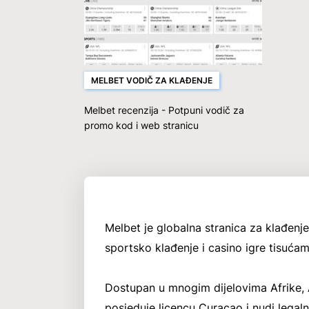
MELBET VODIČ ZA KLAĐENJE
Melbet recenzija - Potpuni vodič za
promo kod i web stranicu
Melbet je globalna stranica za klađenje
sportsko klađenje i casino igre tisućam
Dostupan u mnogim dijelovima Afrike, A
posjeduje licencu Curacao i nudi legalno