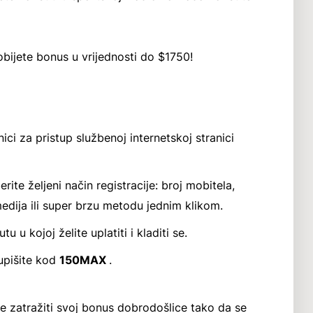
ijete bonus u vrijednosti do $1750!
ici za pristup službenoj internetskoj stranici
rite željeni način registracije: broj mobitela,
edija ili super brzu metodu jednim klikom.
u u kojoj želite uplatiti i kladiti se.
 upišite kod
150MAX
.
e zatražiti svoj bonus dobrodošlice tako da se