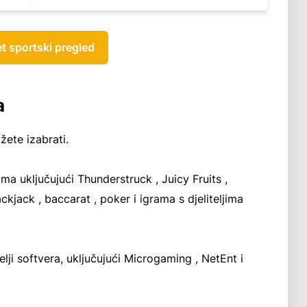
t sportski pregled
a
žete izabrati.
a uključujući Thunderstruck , Juicy Fruits ,
ackjack , baccarat , poker i igrama s djeliteljima
ji softvera, uključujući Microgaming , NetEnt i