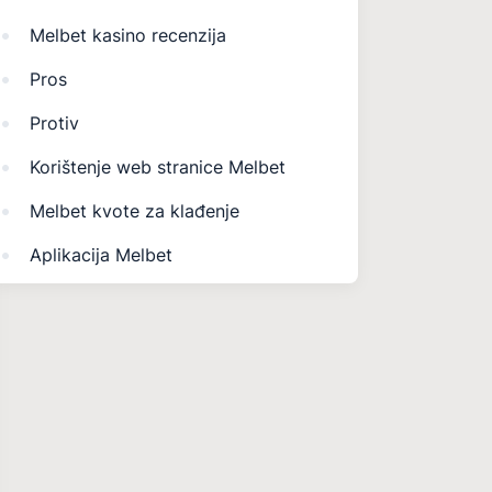
Melbet kasino recenzija
Pros
Protiv
Korištenje web stranice Melbet
Melbet kvote za klađenje
Aplikacija Melbet
Metode Plačanja
Služba za korisnike
Je li Melbet legalan?
Zaključak Melbet recenzije
Često postavljana pitanja za Melbet