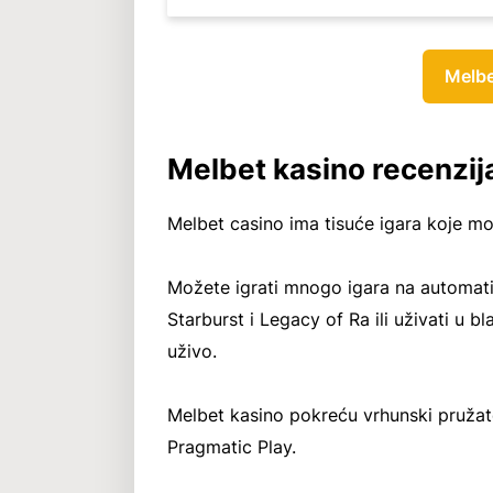
Melbe
Melbet kasino recenzij
Melbet casino ima tisuće igara koje mo
Možete igrati mnogo igara na automatim
Starburst i Legacy of Ra ili uživati u bl
uživo.
Melbet kasino pokreću vrhunski pružatel
Pragmatic Play.