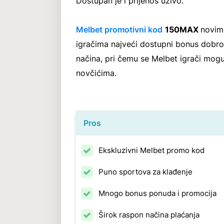
Dostupan je i prijenos uživo.
Melbet promotivni kod
150MAX
novim
igračima najveći dostupni bonus dobrod
načina, pri čemu se Melbet igrači mogu
novčićima.
Pros
Ekskluzivni Melbet promo kod
Puno sportova za klađenje
Mnogo bonus ponuda i promocija
Širok raspon načina plaćanja