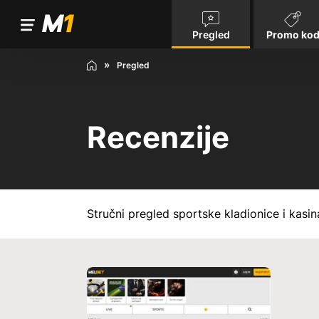
Pregled
Promo ko
Pregled
Recenzije
Stručni pregled sportske kladionice i kas