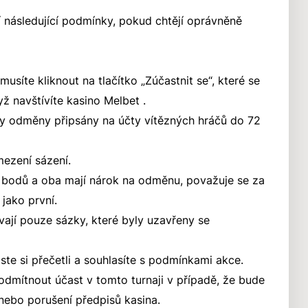
ují následující podmínky, pokud chtějí oprávněně
musíte kliknout na tlačítko „Zúčastnit se“, které se
ž navštívíte kasino Melbet .
y odměny připsány na účty vítězných hráčů do 72
ezení sázení.
t bodů a oba mají nárok na odměnu, považuje se za
 jako první.
vají pouze sázky, které byly uzavřeny se
jste si přečetli a souhlasíte s podmínkami akce.
odmítnout účast v tomto turnaji v případě, že bude
nebo porušení předpisů kasina.