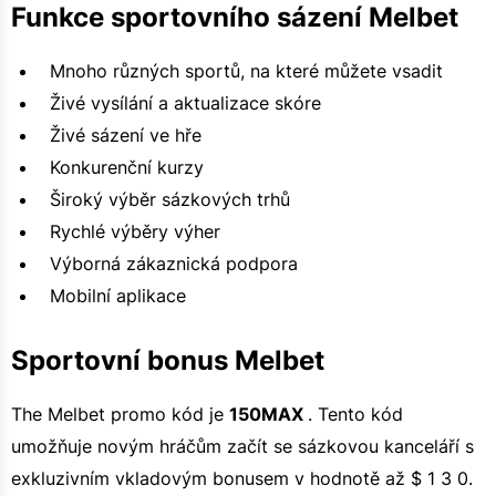
Funkce sportovního sázení Melbet
Mnoho různých sportů, na které můžete vsadit
Živé vysílání a aktualizace skóre
Živé sázení ve hře
Konkurenční kurzy
Široký výběr sázkových trhů
Rychlé výběry výher
Výborná zákaznická podpora
Mobilní aplikace
Sportovní bonus Melbet
The Melbet promo kód je
150MAX
. Tento kód
umožňuje novým hráčům začít se sázkovou kanceláří s
exkluzivním vkladovým bonusem v hodnotě až $ 1 3 0.