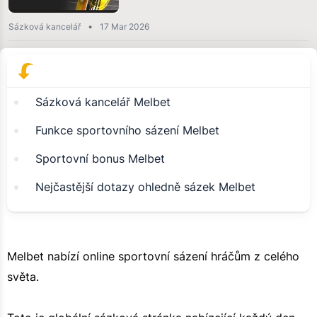
Sázková kancelář
17 Mar 2026
Sázková kancelář Melbet
Funkce sportovního sázení Melbet
Sportovní bonus Melbet
Nejčastější dotazy ohledně sázek Melbet
Melbet nabízí online sportovní sázení hráčům z celého
světa.