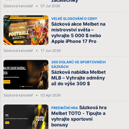
Sázková kancelář
07 Jul 2026
VELKÉ SLOSOVÁNÍ O CENY
Sázková akce Melbet na
mistrovství světa –
vyhrajte 5 000 $ nebo
Apple iPhone 17 Pro
Sázková kancelář
17 Jun 2026
300 DOLARŮ VE SPORTOVNÍCH
SÁZKÁCH
Sázková nabídka Melbet
MLB – Vyhrajte odměny
až do výše 300 $
Sázková kancelář
02 Apr 2026
Sázková hra
PREDIKČNÍ HRA
Melbet TOTO - Tipujte a
vyhrajte sportovní
bonusy