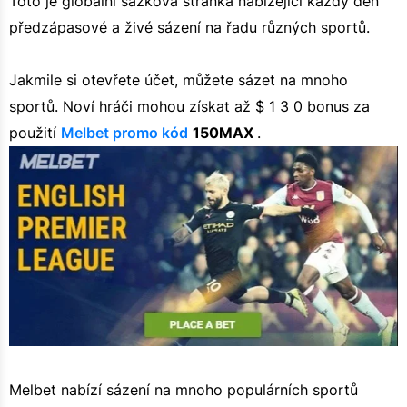
Toto je globální sázková stránka nabízející každý den
předzápasové a živé sázení na řadu různých sportů.
Jakmile si otevřete účet, můžete sázet na mnoho
sportů. Noví hráči mohou získat až $ 1 3 0 bonus za
použití
Melbet promo kód
150MAX
.
Melbet nabízí sázení na mnoho populárních sportů