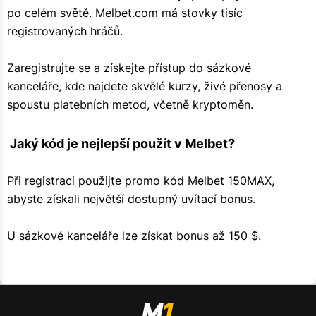
po celém světě. Melbet.com má stovky tisíc
registrovaných hráčů.
Zaregistrujte se a získejte přístup do sázkové
kanceláře, kde najdete skvělé kurzy, živé přenosy a
spoustu platebních metod, včetně kryptoměn.
 Jaký kód je nejlepší použít v Melbet?
Při registraci použijte promo kód Melbet 150MAX,
abyste získali největší dostupný uvítací bonus.
U sázkové kanceláře lze získat bonus až 150 $.