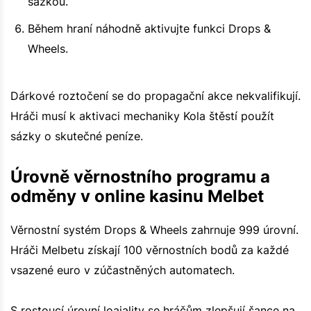
sázkou.
Během hraní náhodně aktivujte funkci Drops &
Wheels.
Dárkové roztočení se do propagační akce nekvalifikují.
Hráči musí k aktivaci mechaniky Kola štěstí použít
sázky o skutečné peníze.
Úrovně věrnostního programu a
odměny v online kasinu Melbet
Věrnostní systém Drops & Wheels zahrnuje 999 úrovní.
Hráči Melbetu získají 100 věrnostních bodů za každé
vsazené euro v zúčastněných automatech.
S rostoucí úrovní loajality se hráčům zlepšují šance na