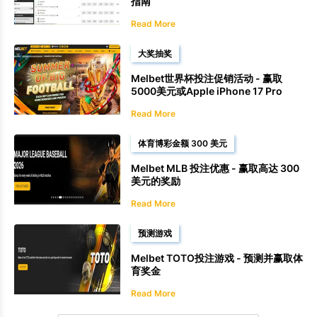
指南
Read More
大奖抽奖
Melbet世界杯投注促销活动 - 赢取
5000美元或Apple iPhone 17 Pro
Read More
体育博彩金额 300 美元
Melbet MLB 投注优惠 - 赢取高达 300
美元的奖励
Read More
预测游戏
Melbet TOTO投注游戏 - 预测并赢取体
育奖金
Read More