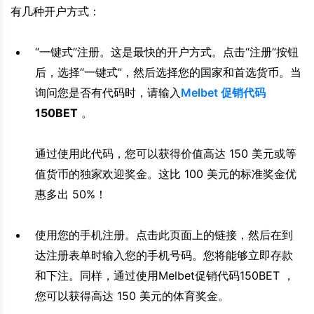
有几种开户方式：
“一键式”注册。这是最快的开户方式。点击“注册”按钮
后，选择“一键式”，然后选择您的国家和首选货币。当
询问您是否有代码时，请输入
Melbet 促销代码
150BET
。
通过使用此代码，您可以获得价值高达 150 美元或等
值货币的独家欢迎奖金。这比 100 美元的标准奖金优
惠多出 50%！
使用您的手机注册。点击此页面上的链接，然后在到
达注册表单时输入您的手机号码。您将能够立即存款
和下注。同样，通过使用Melbet促销代码150BET ，
您可以获得高达 150 美元的
体育
奖金。