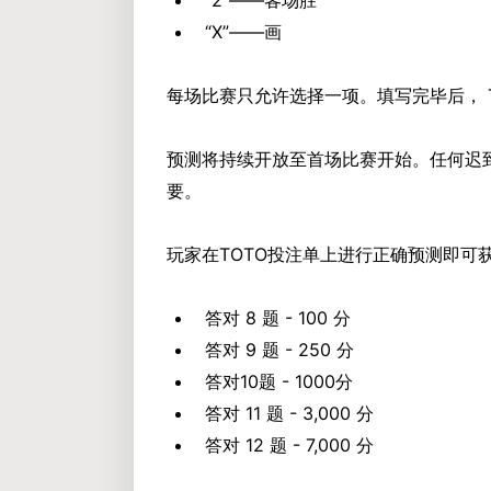
“2”——客场胜
“X”——画
每场比赛只允许选择一项。填写完毕后， 
预测将持续开放至首场比赛开始。任何迟到
要。
玩家在TOTO投注单上进行正确预测即可
答对 8 题 - 100 分
答对 9 题 - 250 分
答对10题 - 1000分
答对 11 题 - 3,000 分
答对 12 题 - 7,000 分