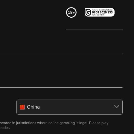
China
cated in jurisdictions where online gambling is legal. Please play
.codes