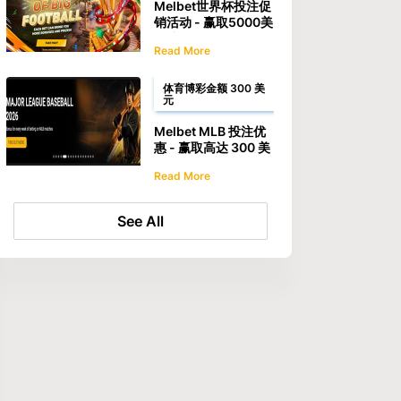
Melbet世界杯投注促
销活动 - 赢取5000美
元或Apple iPhone
Read More
17 Pro
体育博彩金额 300 美
元
Melbet MLB 投注优
惠 - 赢取高达 300 美
元的奖励
Read More
See All