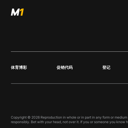
体育博彩
促销代码
登记
Copyright © 2026 Reproduction in whole or in part in any form or medium wi
responsibly. Bet with your head, not over it. If you or someone you know h