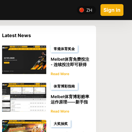
Sign in
ZH
Latest News
常规体育奖金
Melbet体育免费投注
- 连续投注即可获得
奖励
Read More
体育博彩指南
Melbet体育博彩赔率
运作原理——新手指
南
Read More
大奖抽奖