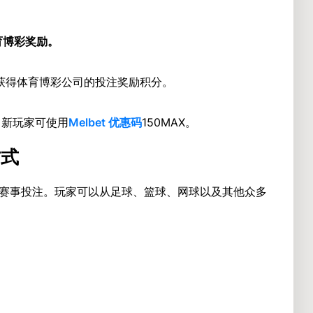
体育博彩奖励。
获得体育博彩公司的投注奖励积分。
戏。新玩家可使用
Melbet 优惠码
150MAX。
方式
主要体育赛事投注。玩家可以从足球、篮球、网球以及其他众多