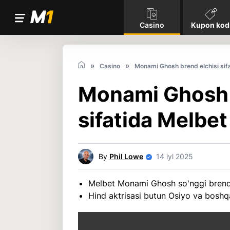
Casino
Kupon kod
Casino
Monami Ghosh brend elchisi sifa
Monami Ghosh 
sifatida Melbet
By
Phil Lowe
14 iyl 2025
Melbet Monami Ghosh so'nggi brend e
Hind aktrisasi butun Osiyo va boshq