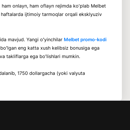
, ham onlayn, ham oflayn rejimda ko'plab Melbet
 haftalarda ijtimoiy tarmoqlar orqali eksklyuziv
da mavjud. Yangi oʻyinchilar
Melbet promo-kodi
 boʻlgan eng katta xush kelibsiz bonusiga ega
va takliflarga ega boʻlishlari mumkin.
alanib, 1750 dollargacha (yoki valyuta