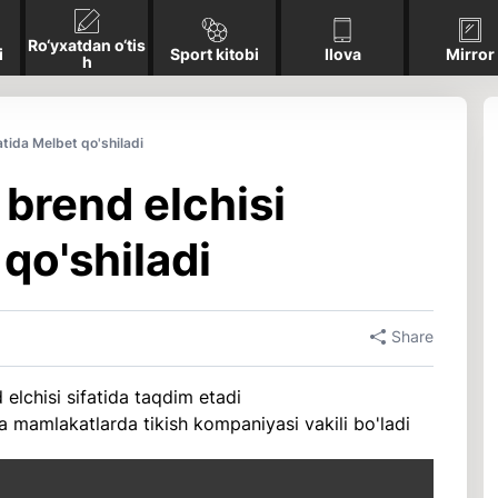
Ro‘yxatdan o‘tis
i
Sport kitobi
Ilova
Mirror
h
tida Melbet qo'shiladi
brend elchisi
 qo'shiladi
Share
lchisi sifatida taqdim etadi
a mamlakatlarda tikish kompaniyasi vakili bo'ladi