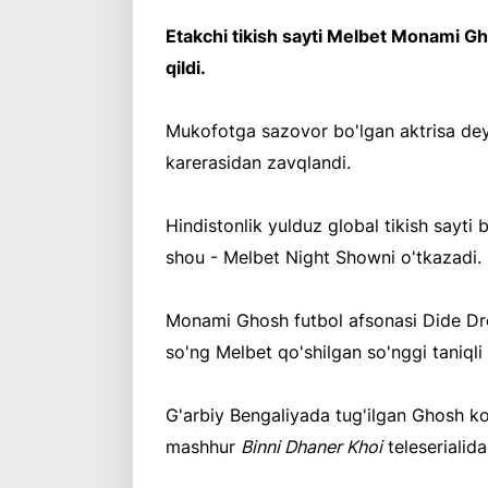
Etakchi tikish sayti Melbet Monami Gho
qildi.
Mukofotga sazovor bo'lgan aktrisa deya
karerasidan zavqlandi.
Hindistonlik yulduz global tikish sayti 
shou - Melbet Night Showni o'tkazadi.
Monami Ghosh futbol afsonasi Dide Dro
so'ng Melbet qo'shilgan so'nggi taniqli 
G'arbiy Bengaliyada tug'ilgan Ghosh ko'
mashhur
Binni Dhaner Khoi
teleserialida