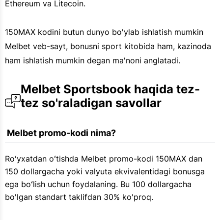
Ethereum va Litecoin.
150MAX kodini butun dunyo bo'ylab ishlatish mumkin
Melbet veb-sayt, bonusni sport kitobida ham, kazinoda
ham ishlatish mumkin degan ma'noni anglatadi.
Melbet Sportsbook haqida tez-
tez so'raladigan savollar
 Melbet promo-kodi nima?
Roʻyxatdan oʻtishda Melbet promo-kodi 150MAX dan
150 dollargacha yoki valyuta ekvivalentidagi bonusga
ega boʻlish uchun foydalaning. Bu 100 dollargacha
bo'lgan standart taklifdan 30% ko'proq.