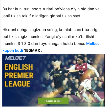
Bu har kuni turli sport turlari bo'yicha o'yin oldidan va
jonli tikish taklif qiladigan global tikish sayti.
Hisobni ochganingizdan so'ng, ko'plab sport turlariga
pul tikishingiz mumkin. Yangi o'yinchilar ko'tarilishi
mumkin $ 1 3 0 dan foydalangan holda bonus
Melbet
kupon kodi
150MAX
.