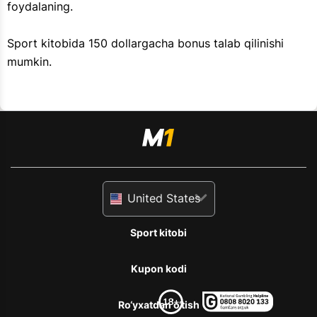
foydalaning.
Sport kitobida 150 dollargacha bonus talab qilinishi
mumkin.
United States
Sport kitobi
Kupon kodi
Ro‘yxatdan o‘tish