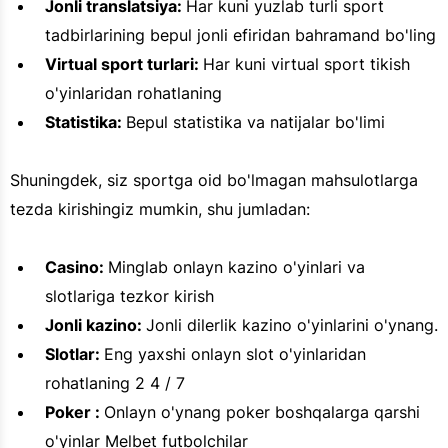
Jonli translatsiya:
Har kuni yuzlab turli sport
tadbirlarining bepul jonli efiridan bahramand bo'ling
Virtual sport turlari:
Har kuni virtual sport tikish
o'yinlaridan rohatlaning
Statistika:
Bepul statistika va natijalar bo'limi
Shuningdek, siz sportga oid bo'lmagan mahsulotlarga
tezda kirishingiz mumkin, shu jumladan:
Casino:
Minglab onlayn kazino o'yinlari va
slotlariga tezkor kirish
Jonli kazino:
Jonli dilerlik kazino o'yinlarini o'ynang.
Slotlar:
Eng yaxshi onlayn slot o'yinlaridan
rohatlaning 2 4 / 7
Poker :
Onlayn o'ynang poker boshqalarga qarshi
o'yinlar Melbet futbolchilar