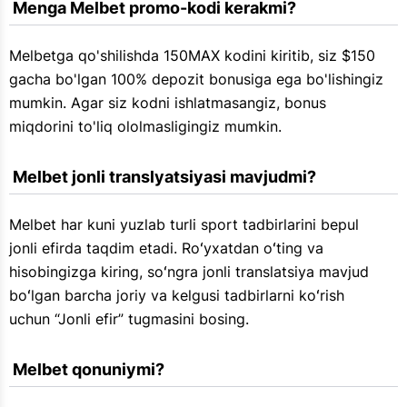
 Menga Melbet promo-kodi kerakmi?
Melbetga qo'shilishda 150MAX kodini kiritib, siz $150
gacha bo'lgan 100% depozit bonusiga ega bo'lishingiz
mumkin. Agar siz kodni ishlatmasangiz, bonus
miqdorini to'liq ololmasligingiz mumkin.
 Melbet jonli translyatsiyasi mavjudmi?
Melbet har kuni yuzlab turli sport tadbirlarini bepul
jonli efirda taqdim etadi. Roʻyxatdan oʻting va
hisobingizga kiring, soʻngra jonli translatsiya mavjud
boʻlgan barcha joriy va kelgusi tadbirlarni koʻrish
uchun “Jonli efir” tugmasini bosing.
 Melbet qonuniymi?