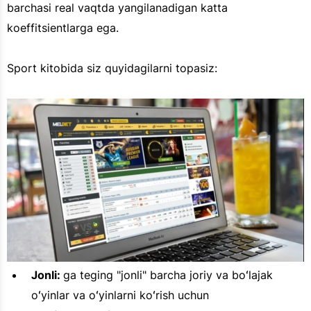
barchasi real vaqtda yangilanadigan katta
koeffitsientlarga ega.
Sport kitobida siz quyidagilarni topasiz:
Jonli:
ga teging "jonli" barcha joriy va boʻlajak
oʻyinlar va oʻyinlarni koʻrish uchun