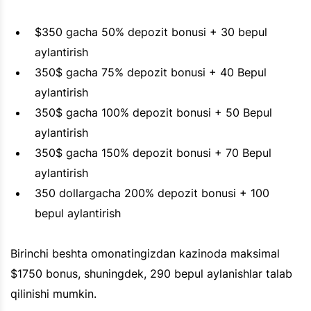
$350 gacha 50% depozit bonusi + 30 bepul
aylantirish
350$ gacha 75% depozit bonusi + 40 Bepul
aylantirish
350$ gacha 100% depozit bonusi + 50 Bepul
aylantirish
350$ gacha 150% depozit bonusi + 70 Bepul
aylantirish
350 dollargacha 200% depozit bonusi + 100
bepul aylantirish
Birinchi beshta omonatingizdan kazinoda maksimal
$1750 bonus, shuningdek, 290 bepul aylanishlar talab
qilinishi mumkin.