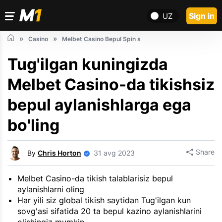
Sign in
UZ
Casino
Melbet Casino Bepul Spin s
Tug'ilgan kuningizda
Melbet Casino-da tikishsiz
bepul aylanishlarga ega
bo'ling
Share
By
Chris Horton
31 avg 2023
Melbet Casino-da tikish talablarisiz bepul
aylanishlarni oling
Har yili siz global tikish saytidan Tug'ilgan kun
sovg'asi sifatida 20 ta bepul kazino aylanishlarini