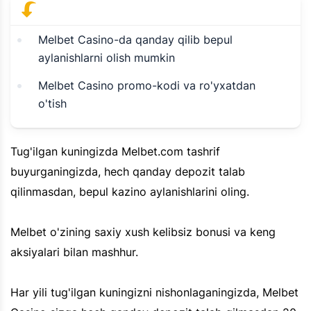
Melbet Casino-da qanday qilib bepul
aylanishlarni olish mumkin
Melbet Casino promo-kodi va ro'yxatdan
o'tish
Tug'ilgan kuningizda Melbet.com tashrif
buyurganingizda, hech qanday depozit talab
qilinmasdan, bepul kazino aylanishlarini oling.
Melbet o'zining saxiy xush kelibsiz bonusi va keng
aksiyalari bilan mashhur.
Har yili tug'ilgan kuningizni nishonlaganingizda, Melbet