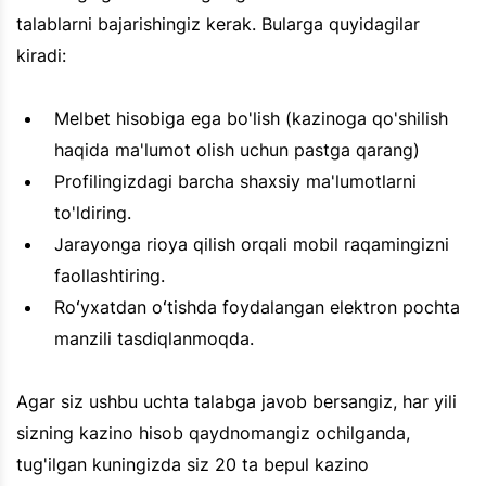
talablarni bajarishingiz kerak. Bularga quyidagilar
kiradi:
Melbet hisobiga ega bo'lish (kazinoga qo'shilish
haqida ma'lumot olish uchun pastga qarang)
Profilingizdagi barcha shaxsiy ma'lumotlarni
to'ldiring.
Jarayonga rioya qilish orqali mobil raqamingizni
faollashtiring.
Roʻyxatdan oʻtishda foydalangan elektron pochta
manzili tasdiqlanmoqda.
Agar siz ushbu uchta talabga javob bersangiz, har yili
sizning kazino hisob qaydnomangiz ochilganda,
tug'ilgan kuningizda siz 20 ta bepul kazino