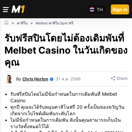
Sign in
TH
คาสิโน
Melbet คาสิโน Spin ฟรี
รับฟรีสปินโดยไม่ต้องเดิมพันที่
Melbet Casino ในวันเกิดของ
คุณ
Share
By
Chris Horton
31 ส.ค. 2566
รับฟรีสปินโดยไม่มีข้อกำหนดในการเดิมพันที่ Melbet
Casino
ทุกปี คุณจะได้รับหมุนคาสิโนฟรี 20 ครั้งเป็นของขวัญวัน
เกิดจากเว็บไซต์เดิมพันระดับโลก
ไม่มีข้อกำหนดในการเดิมพัน ดังนั้นคุณสามารถเก็บเงิน
รางวัลทั้งหมดไว้ได้