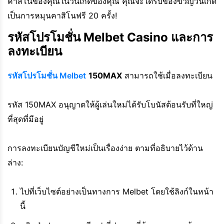
คาสิโนของคุณในวันเกิดของคุณ คุณจะได้รับของขวัญวันเกิด
เป็นการหมุนคาสิโนฟรี 20 ครั้ง!
รหัสโปรโมชั่น Melbet Casino และการ
ลงทะเบียน
รหัสโปรโมชั่น Melbet
150MAX
สามารถใช้เมื่อลงทะเบียน
รหัส 150MAX อนุญาตให้ผู้เล่นใหม่ได้รับโบนัสต้อนรับที่ใหญ่
ที่สุดที่มีอยู่
การลงทะเบียนบัญชีใหม่เป็นเรื่องง่าย ตามที่อธิบายไว้ด้าน
ล่าง:
ไปที่เว็บไซต์อย่างเป็นทางการ Melbet โดยใช้ลิงก์ในหน้า
นี้