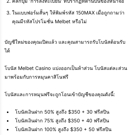
คลิกปุ่ม 'การลงทะเบียน' ที่ปรากฏที่ด้านบนของหน้าจอ
ในแบบฟอร์มสั้นๆ ให้พิมพ์รหัส 150MAX เมื่อถูกถามว่า
คุณมีรหัสโปรโมชั่น Melbet หรือไม่
บัญชีใหม่ของคุณเปิดแล้ว และคุณสามารถรับโบนัสต้อนรับ
ได้
โบนัส Melbet Casino แบ่งออกเป็นห้าส่วน โบนัสแต่ละส่วน
มาพร้อมกับการหมุนคาสิโนฟรี
โบนัสและการหมุนฟรีจะถูกโอนเข้าบัญชีของคุณดังนี้:
โบนัสเงินฝาก 50% สูงถึง $350 + 30 ฟรีสปิน
โบนัสเงินฝาก 75% สูงถึง $350 + 40 ฟรีสปิน
โบนัสเงินฝาก 100% สูงถึง $350 + 50 ฟรีสปิน