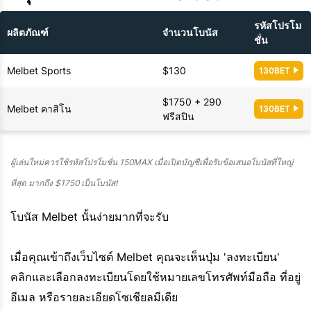
รหัสโปรโม
ผลิตภัณฑ์
จำนวนโบนัส
ชั่น
Melbet Sports
$130
130BET
$1750 + 290
Melbet คาสิโน
130BET
ฟรีสปิน
ผู้เล่นใหม่ควรใช้รหัสโปรโมชั่น 150MAX เมื่อเปิดบัญชีเพื่อรับข้อเสนอโบนัสที่ใหญ่
ที่สุด มากถึง $1750 เป็นโบนัส!
โบนัส Melbet นั้นง่ายมากที่จะรับ
เมื่อคุณเข้าถึงเว็บไซต์ Melbet คุณจะเห็นปุ่ม 'ลงทะเบียน'
คลิกและเลือกลงทะเบียนโดยใช้หมายเลขโทรศัพท์มือถือ ที่อยู่
อีเมล หรือรายละเอียดโซเชียลมีเดีย