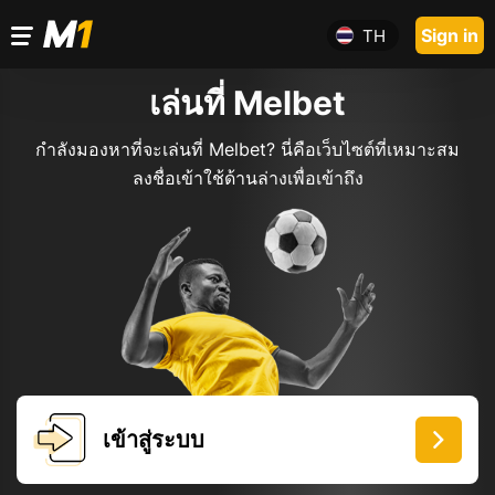
Sign in
TH
เล่นที่ Melbet
กำลังมองหาที่จะเล่นที่ Melbet? นี่คือเว็บไซต์ที่เหมาะสม
ลงชื่อเข้าใช้ด้านล่างเพื่อเข้าถึง
เข้าสู่ระบบ