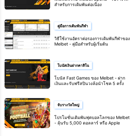
สำหรับการเดิมพันต่อเนื่อง
คู่มือการเดิมพันกีฬา
วิธีใช้งานอัตราต่อรองการเดิมพันกีฬาของ
Melbet - คู่มือสำหรับผู้เริ่มต้น
โบนัสเงินฝากคาสิโน
โบนัส Fast Games ของ Melbet - ฝาก
เงินและรับฟรีสปินวงล้อนำโชค 5 ครั้ง
จับรางวัลใหญ่
โปรโมชั่นเดิมพันฟุตบอลโลกของ Melbet
- ลุ้นรับ 5,000 ดอลลาร์ หรือ Apple
iPhone 17 Pro