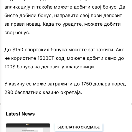
апликацију и такође можете добити свој бонус. Да
бисте добили бонус, направите свој први депозит
за прави новац. Када то урадите, можете добити
свој бонус.
До $150 спортских бонуса можете затражити. Ако
не користите 150BET код, можете добити само до
100$ бонуса на депозит у кладионици.
У казину се може затражити до 1750 долара поред
290 бесплатних казино окретаја.
Latest News
БЕСПЛАТНО СКИДАЊЕ