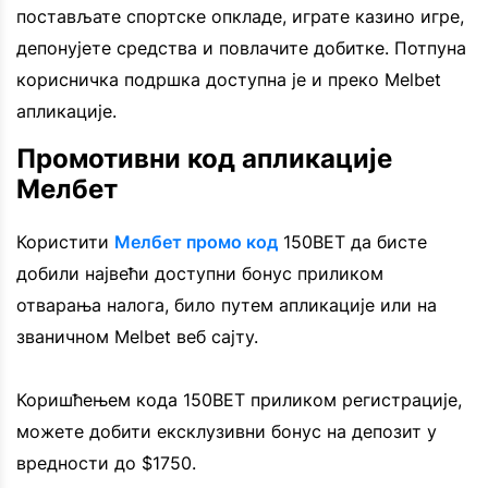
постављате спортске опкладе, играте казино игре,
депонујете средства и повлачите добитке. Потпуна
корисничка подршка доступна је и преко Melbet
апликације.
Промотивни код апликације
Мелбет
Користити
Мелбет промо код
150BET да бисте
добили највећи доступни бонус приликом
отварања налога, било путем апликације или на
званичном Melbet веб сајту.
Коришћењем кода 150BET приликом регистрације,
можете добити ексклузивни бонус на депозит у
вредности до $1750.