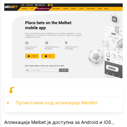
Промотивни код апликације Мелбет
Апликација Melbet је доступна за Android и iOS ,