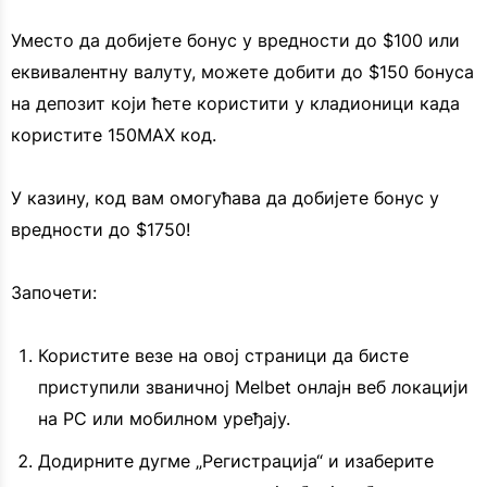
Уместо да добијете бонус у вредности до $100 или
еквивалентну валуту, можете добити до $150 бонуса
на депозит који ћете користити у кладионици када
користите 150MAX код.
У казину, код вам омогућава да добијете бонус у
вредности до $1750!
Започети:
Користите везе на овој страници да бисте
приступили званичној Melbet онлајн веб локацији
на PC или мобилном уређају.
Додирните дугме „Регистрација“ и изаберите