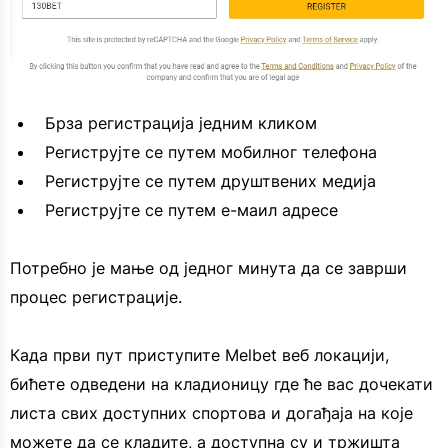
Брза регистрација једним кликом
Региструјте се путем мобилног телефона
Региструјте се путем друштвених медија
Региструјте се путем е-маил адресе
Потребно је мање од једног минута да се заврши
процес регистрације.
Када први пут приступите Melbet веб локацији,
бићете одведени на кладионицу где ће вас дочекати
листа свих доступних спортова и догађаја на које
можете да се кладите, а доступна су и тржишта