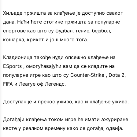
Хиљаде тржишта за клађење је доступно сваког
дана. Наћи ћете стотине тржишта за популарне
спортове као што су фудбал, тенис, бејзбол,
кошарка, крикет и још много тога.
Кладионица такође нуди опсежно клађење на
ESports , омогућавајући вам да се кладите на
популарне игре као што су Counter-Strike , Dota 2,
FIFA и Леагуе оф Легендс.
Доступан је и пренос уживо, као и клађење уживо.
Догађаји клађења током игре ће имати ажуриране
квоте у реалном времену како се догађај одвија.