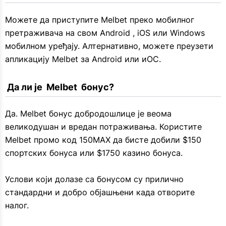
Можете да приступите Melbet преко мобилног
претраживача на свом Android , iOS или Windows
мобилном уређају. Алтернативно, можете преузети
апликацију Melbet за Android или иОС.
 Да ли је  Melbet  бонус?
Да. Melbet бонус добродошлице је веома
великодушан и вредан потраживања. Користите
Melbet промо код 150MAX да бисте добили $150
спортских бонуса или $1750 казино бонуса.
Услови који долазе са бонусом су прилично
стандардни и добро објашњени када отворите
налог.