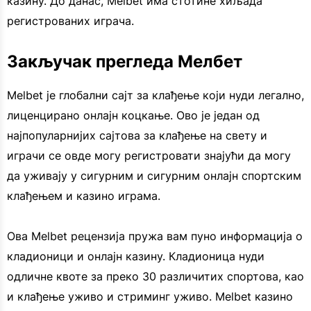
казину. До данас, Melbet има стотине хиљада
регистрованих играча.
Закључак прегледа Мелбет
Melbet је глобални сајт за клађење који нуди легално,
лиценцирано онлајн коцкање. Ово је један од
најпопуларнијих сајтова за клађење на свету и
играчи се овде могу регистровати знајући да могу
да уживају у сигурним и сигурним онлајн спортским
клађењем и казино играма.
Ова Melbet рецензија пружа вам пуно информација о
кладионици и онлајн казину. Кладионица нуди
одличне квоте за преко 30 различитих спортова, као
и клађење уживо и стриминг уживо. Melbet казино