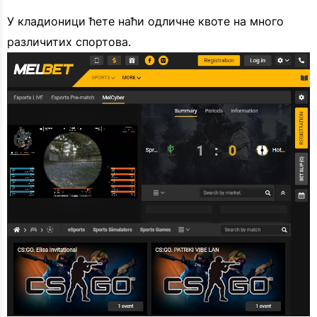
У кладионици ћете наћи одличне квоте на много
различитих спортова.