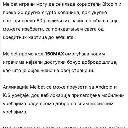
Melbet играчи могу да се кладе користећи Bitcoin и
преко 30 других crypto кованица, док укупно
постоји преко 60 различитих начина плаћања које
можете изабрати, са прихватањем свега од
кредитних картица до eWallets .
Melbet промо код
150MAX
омогућава новим
играчима највећи доступни бонус добродошлице,
као што је објашњено на овој страници.
Апликација Melbet се може преузети за Android и
iOS уређаје, док веб локација прилагођена мобилним
уређајима ради веома добро на свим мобилним
уређајима.