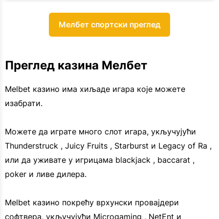
Мелбет спортски преглед
Преглед казина Мелбет
Melbet казино има хиљаде игара које можете
изабрати.
Можете да играте много слот игара, укључујући
Thunderstruck , Juicy Fruits , Starburst и Legacy of Ra ,
или да уживате у игрицама blackjack , baccarat ,
poker и ливе дилера.
Melbet казино покрећу врхунски провајдери
софтвера, укључујући Microgaming , NetEnt и