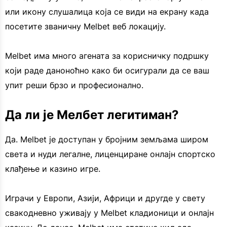
или икону слушалица која се види на екрану када
посетите званичну Melbet веб локацију.
Melbet има много агената за корисничку подршку
који раде даноноћно како би осигурали да се ваш
упит реши брзо и професионално.
Да ли је Мелбет легитиман?
Да. Melbet је доступан у бројним земљама широм
света и нуди легалне, лиценциране онлајн спортско
клађење и казино игре.
Играчи у Европи, Азији, Африци и другде у свету
свакодневно уживају у Melbet кладионици и онлајн