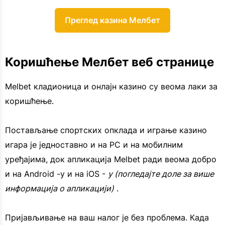
Преглед казина Мелбет
Коришћење Мелбет веб странице
Melbet кладионица и онлајн казино су веома лаки за
коришћење.
Постављање спортских опклада и играње казино
игара је једноставно и на PC и на мобилним
уређајима, док апликација Melbet ради веома добро
и на Android -у и на iOS -
у (погледајте доле за више
информација о апликацији)
.
Пријављивање на ваш налог је без проблема. Када