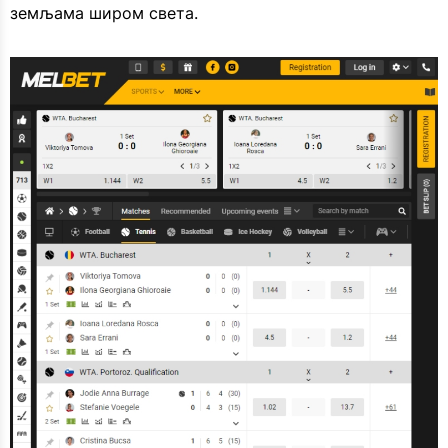
земљама широм света.