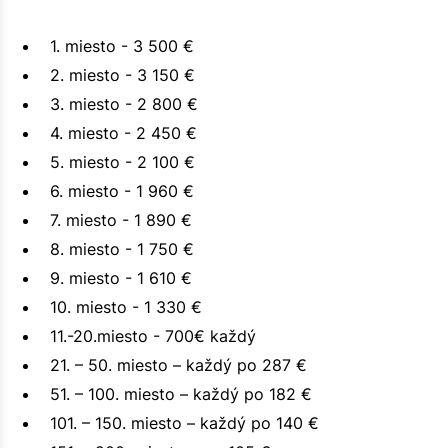
1. miesto - 3 500 €
2. miesto - 3 150 €
3. miesto - 2 800 €
4. miesto - 2 450 €
5. miesto - 2 100 €
6. miesto - 1 960 €
7. miesto - 1 890 €
8. miesto - 1 750 €
9. miesto - 1 610 €
10. miesto - 1 330 €
11.-20.miesto - 700€ každý
21. – 50. miesto – každý po 287 €
51. – 100. miesto – každý po 182 €
101. – 150. miesto – každý po 140 €