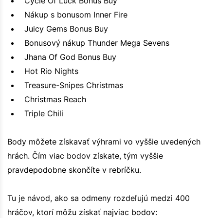
Cycle Of Luck Bonus Buy
Nákup s bonusom Inner Fire
Juicy Gems Bonus Buy
Bonusový nákup Thunder Mega Sevens
Jhana Of God Bonus Buy
Hot Rio Nights
Treasure-Snipes Christmas
Christmas Reach
Triple Chili
Body môžete získavať výhrami vo vyššie uvedených
hrách. Čím viac bodov získate, tým vyššie
pravdepodobne skončíte v rebríčku.
Tu je návod, ako sa odmeny rozdeľujú medzi 400
hráčov, ktorí môžu získať najviac bodov: