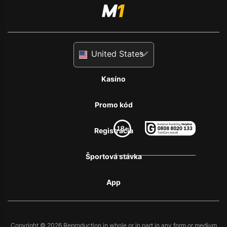
United States
Kasíno
Promo kód
Registrácia
Športová stávka
App
Copyright © 2026 Reproduction in whole or in part in any form or medium