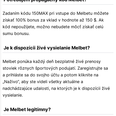
Zadaním kódu 150MAX pri vstupe do Melbetu môžete
získať 100% bonus za vklad v hodnote až 150 $. Ak
kód nepoužijete, možno nebudete môcť získať celú
sumu bonusu.
 Je k dispozícii živé vysielanie Melbet?
Melbet ponúka každý deň bezplatné živé prenosy
stoviek rôznych športových podujatí. Zaregistrujte sa
a prihláste sa do svojho účtu a potom kliknite na
„Naživo“, aby ste videli všetky aktuálne a
nadchádzajúce udalosti, na ktorých je k dispozícii živé
vysielanie.
 Je Melbet legitímny?