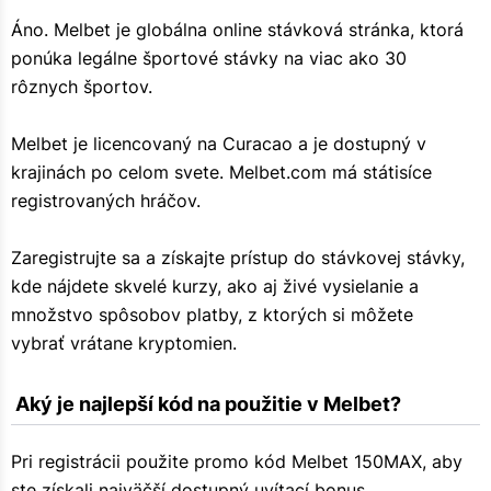
Áno. Melbet je globálna online stávková stránka, ktorá
ponúka legálne športové stávky na viac ako 30
rôznych športov.
Melbet je licencovaný na Curacao a je dostupný v
krajinách po celom svete. Melbet.com má státisíce
registrovaných hráčov.
Zaregistrujte sa a získajte prístup do stávkovej stávky,
kde nájdete skvelé kurzy, ako aj živé vysielanie a
množstvo spôsobov platby, z ktorých si môžete
vybrať vrátane kryptomien.
 Aký je najlepší kód na použitie v Melbet?
Pri registrácii použite promo kód Melbet 150MAX, aby
ste získali najväčší dostupný uvítací bonus.