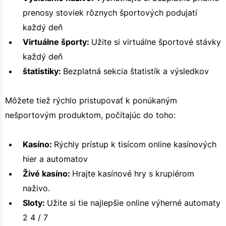
prenosy stoviek rôznych športových podujatí
každý deň
Virtuálne športy:
Užite si virtuálne športové stávky
každý deň
štatistiky:
Bezplatná sekcia štatistík a výsledkov
Môžete tiež rýchlo pristupovať k ponúkaným
nešportovým produktom, počítajúc do toho:
Kasíno:
Rýchly prístup k tisícom online kasínových
hier a automatov
Živé kasíno:
Hrajte kasínové hry s krupiérom
naživo.
Sloty:
Užite si tie najlepšie online výherné automaty
2 4 / 7