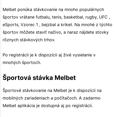
Melbet ponúka stávkovanie na mnoho populárnych
športov vrátane futbalu, tenis, basketbal, rugby, UFC ,
eSports, Vzorec 1 , bejzbal a kriket. Na mnohé z týchto
športov môžete staviť naživo, a naraz nájdete stovky
rôznych stávkových trhov.
Po registrácii je k dispozícii aj živé vysielanie v
mnohých športoch.
Športová stávka Melbet
Športové stávkovanie na Melbet je k dispozícii na
mobilných zariadeniach a počítačoch. A zadarmo
Melbet aplikácia je dostupná aj po registrácii.