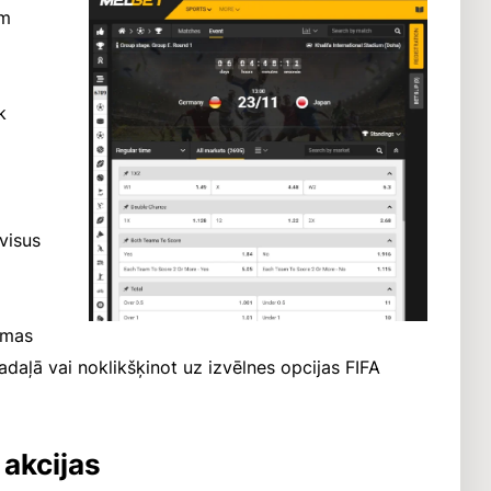
em
k
 visus
amas
adaļā vai noklikšķinot uz izvēlnes opcijas FIFA
akcijas