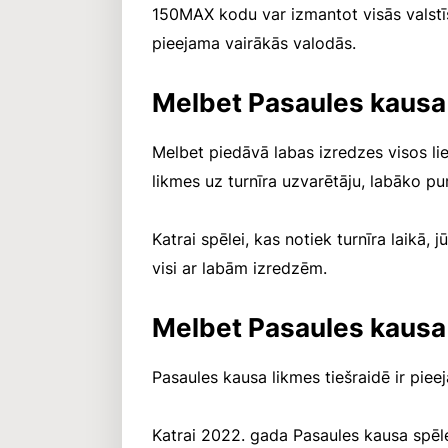
150MAX kodu var izmantot visās valstīs,
pieejama vairākās valodās.
Melbet Pasaules kausa 
Melbet piedāvā labas izredzes visos lie
likmes uz turnīra uzvarētāju, labāko pu
Katrai spēlei, kas notiek turnīra laikā, j
visi ar labām izredzēm.
Melbet Pasaules kausa 
Pasaules kausa likmes tiešraidē ir pieej
Katrai 2022. gada Pasaules kausa spēl