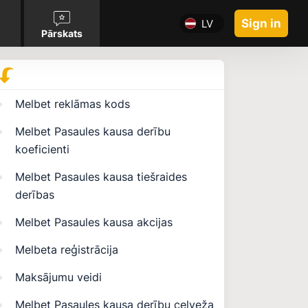
Sign in
LV
Pārskats
Melbet reklāmas kods
Melbet Pasaules kausa derību
koeficienti
Melbet Pasaules kausa tiešraides
derības
Melbet Pasaules kausa akcijas
Melbeta reģistrācija
Maksājumu veidi
Melbet Pasaules kausa derību ceļveža