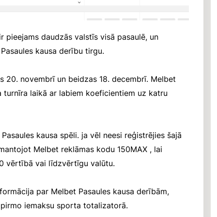
ir pieejams daudzās valstīs visā pasaulē, un
 Pasaules kausa derību tirgu.
s 20. novembrī un beidzas 18. decembrī. Melbet
 turnīra laikā ar labiem koeficientiem uz katru
Pasaules kausa spēli. ja vēl neesi reģistrējies šajā
izmantojot Melbet reklāmas kodu 150MAX , lai
 vērtībā vai līdzvērtīgu valūtu.
nformācija par Melbet Pasaules kausa derībām,
 pirmo iemaksu sporta totalizatorā.