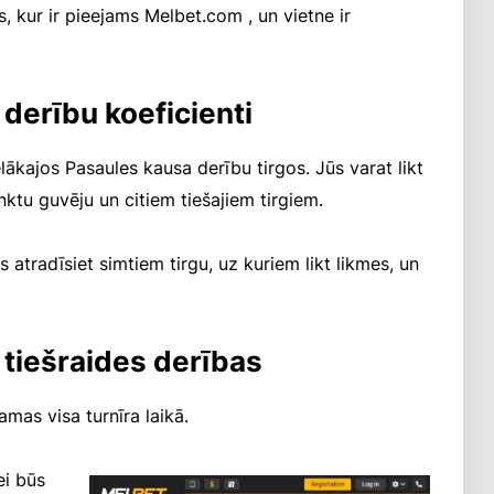
 kur ir pieejams Melbet.com , un vietne ir
derību koeficienti
lākajos Pasaules kausa derību tirgos. Jūs varat likt
nktu guvēju un citiem tiešajiem tirgiem.
ūs atradīsiet simtiem tirgu, uz kuriem likt likmes, un
tiešraides derības
amas visa turnīra laikā.
ei būs