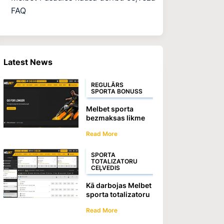
FAQ
Latest News
REGULĀRS
SPORTA BONUSS
Melbet sporta
bezmaksas likme
— saņemiet
Read More
atlīdzību par
secīgām likmēm
SPORTA
TOTALIZATORU
CEĻVEDIS
Kā darbojas Melbet
sporta totalizatoru
koeficienti —
Read More
iesācēja ceļvedis