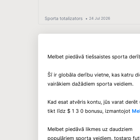
Sporta totalizators
24 Jul 2026
Melbet piedāvā tiešsaistes sporta derī
Šī ir globāla derību vietne, kas katru 
vairākiem dažādiem sporta veidiem.
Kad esat atvēris kontu, jūs varat derēt
tikt līdz $ 1 3 0 bonusu, izmantojot
Mel
Melbet piedāvā likmes uz daudziem
populāriem sporta veidiem, tostarp fut