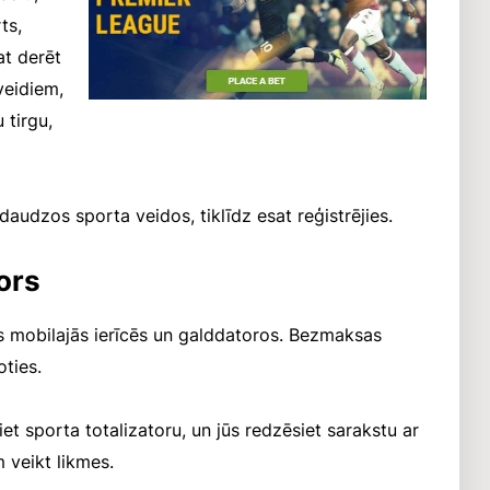
ts,
at derēt
veidiem,
 tirgu,
daudzos sporta veidos, tiklīdz esat reģistrējies.
ors
s mobilajās ierīcēs un galddatoros. Bezmaksas
oties.
et sporta totalizatoru, un jūs redzēsiet sarakstu ar
 veikt likmes.