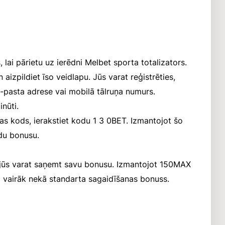
, lai pārietu uz ierēdni Melbet sporta totalizators.
 aizpildiet īso veidlapu. Jūs varat reģistrēties,
e-pasta adrese vai mobilā tālruņa numurs.
nūti.
mas kods, ierakstiet kodu 1 3 0BET. Izmantojot šo
ldu bonusu.
n jūs varat saņemt savu bonusu. Izmantojot 150MAX
 % vairāk nekā standarta sagaidīšanas bonuss.