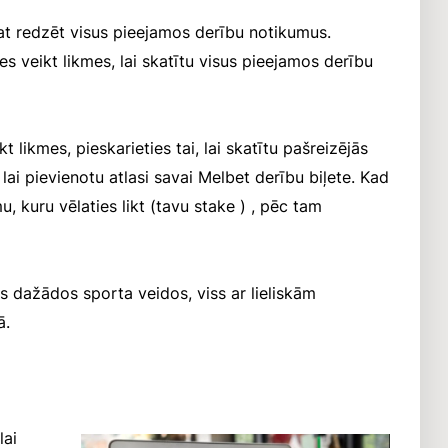
rat redzēt visus pieejamos derību notikumus.
es veikt likmes, lai skatītu visus pieejamos derību
kt likmes, pieskarieties tai, lai skatītu pašreizējās
 lai pievienotu atlasi savai Melbet derību biļete. Kad
u, kuru vēlaties likt (tavu stake ) , pēc tam
s dažādos sporta veidos, viss ar lieliskām
ā.
lai