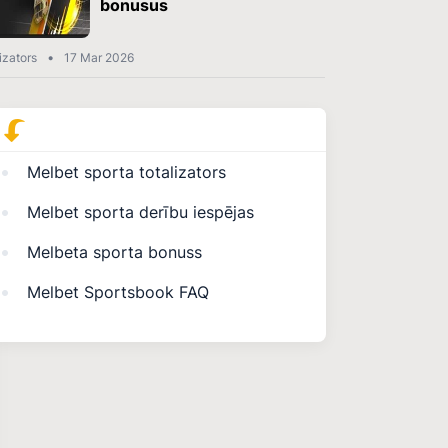
bonusus
izators
17 Mar 2026
Melbet sporta totalizators
Melbet sporta derību iespējas
Melbeta sporta bonuss
Melbet Sportsbook FAQ