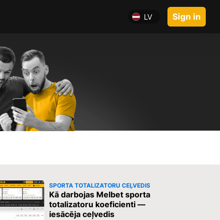
Sign in
LV
SPORTA TOTALIZATORU CEĻVEDIS
Kā darbojas Melbet sporta
totalizatoru koeficienti —
iesācēja ceļvedis