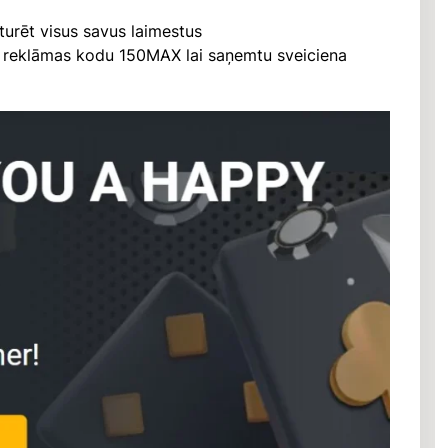
aturēt visus savus laimestus
et reklāmas kodu 150MAX lai saņemtu sveiciena