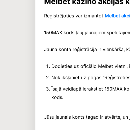
Melbet kazino akcijas k
Reģistrējoties var izmantot
Melbet akc
150MAX kods ļauj jaunajiem spēlētājie
Jauna konta reģistrācija ir vienkārša, k
Dodieties uz oficiālo Melbet vietni,
Noklikšķiniet uz pogas "Reģistrētie
Īsajā veidlapā ierakstiet 150MAX kod
kods.
Jūsu jaunais konts tagad ir atvērts, un