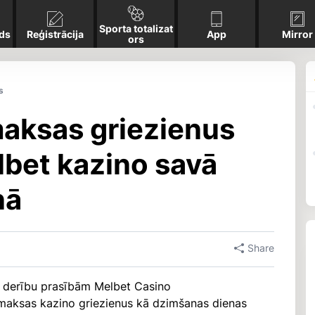
Sporta totalizat
ds
Reģistrācija
App
Mirror
ors
s
aksas griezienus
bet kazino savā
nā
Share
 derību prasībām Melbet Casino
maksas kazino griezienus kā dzimšanas dienas