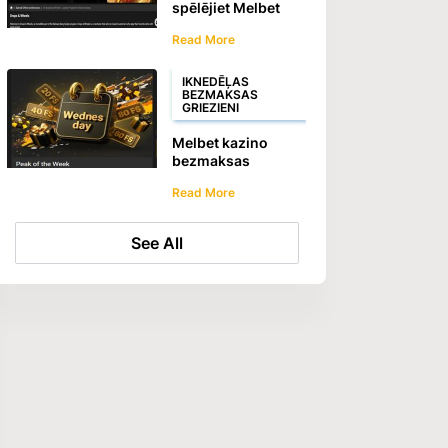
spēlējiet Melbet
kazino spēles un
Read More
laimējiet līdz pat
500 €
IKNEDĒĻAS
BEZMAKSAS
GRIEZIENI
Melbet kazino
bezmaksas
griezieni — veiciet
Read More
iemaksu katru
trešdienu, lai
saņemtu 80
See All
griezienus