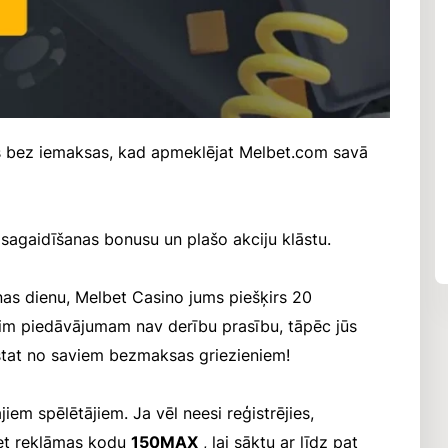
 bez iemaksas, kad apmeklējat Melbet.com savā
 sagaidīšanas bonusu un plašo akciju klāstu.
nas dienu, Melbet Casino jums piešķirs 20
im piedāvājumam nav derību prasību, tāpēc jūs
ūstat no saviem bezmaksas griezieniem!
iem spēlētājiem. Ja vēl neesi reģistrējies,
bet reklāmas kodu
150MAX
, lai sāktu ar līdz pat