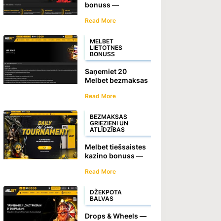
bonuss —
iemaksājiet un
Read More
laimējiet 5 Lucky
Wheel griezienus
MELBET
LIETOTNES
BONUSS
Saņemiet 20
Melbet bezmaksas
griezienus par
Read More
lietotnes
instalēšanu
BEZMAKSAS
GRIEZIENI UN
ATLĪDZĪBAS
Melbet tiešsaistes
kazino bonuss —
spēlējiet ikdienas
Read More
turnīrus un
laimējiet Samsung
viedtālruni
DŽEKPOTA
BALVAS
Drops & Wheels —