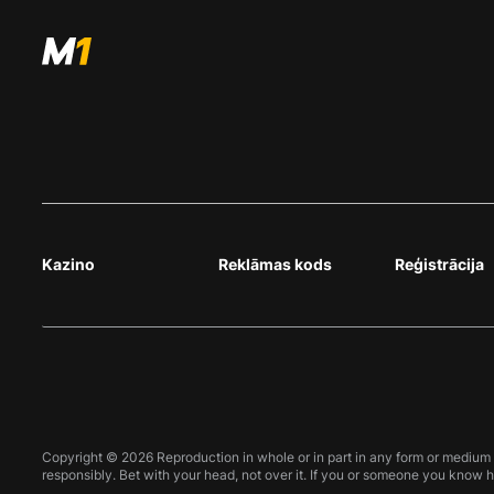
Kazino
Reklāmas kods
Reģistrācija
Copyright © 2026 Reproduction in whole or in part in any form or medium wi
responsibly. Bet with your head, not over it. If you or someone you know h