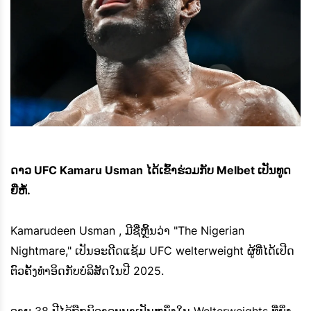
ດາວ UFC Kamaru Usman ໄດ້ເຂົ້າຮ່ວມກັບ Melbet ເປັນທູດ
ຍີ່ຫໍ້.
Kamarudeen Usman , ມີຊື່ຫຼິ້ນວ່າ "The Nigerian
Nightmare," ເປັນອະດີດແຊ້ມ UFC welterweight ຜູ້ທີ່ໄດ້ເປີດ
ຕົວຄັ້ງທໍາອິດກັບບໍລິສັດໃນປີ 2025.