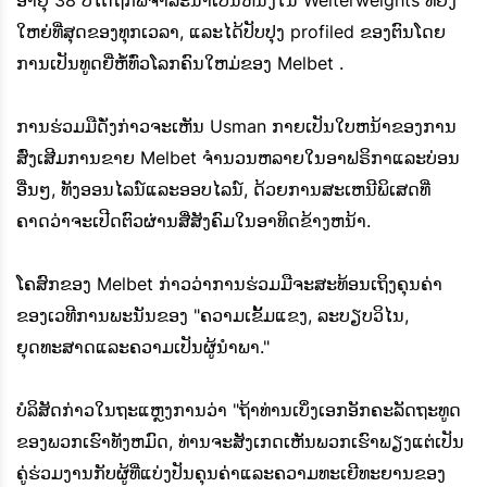
ອາຍຸ 38 ປີໄດ້ຖືກພິຈາລະນາເປັນຫນຶ່ງໃນ Welterweights ທີ່ຍິ່ງ
ໃຫຍ່ທີ່ສຸດຂອງທຸກເວລາ, ແລະໄດ້ປັບປຸງ profiled ຂອງຕົນໂດຍ
ການເປັນທູດຍີ່ຫໍ້ທົ່ວໂລກຄົນໃຫມ່ຂອງ Melbet .
ການຮ່ວມມືດັ່ງກ່າວຈະເຫັນ Usman ກາຍເປັນໃບຫນ້າຂອງການ
ສົ່ງເສີມການຂາຍ Melbet ຈໍານວນຫລາຍໃນອາຟຣິກາແລະບ່ອນ
ອື່ນໆ, ທັງອອນໄລນ໌ແລະອອບໄລນ໌, ດ້ວຍການສະເຫນີພິເສດທີ່
ຄາດວ່າຈະເປີດຕົວຜ່ານສື່ສັງຄົມໃນອາທິດຂ້າງຫນ້າ.
ໂຄສົກຂອງ Melbet ກ່າວວ່າການຮ່ວມມືຈະສະທ້ອນເຖິງຄຸນຄ່າ
ຂອງເວທີການພະນັນຂອງ "ຄວາມເຂັ້ມແຂງ, ລະບຽບວິໄນ,
ຍຸດທະສາດແລະຄວາມເປັນຜູ້ນໍາພາ."
ບໍລິສັດກ່າວໃນຖະແຫຼງການວ່າ "ຖ້າທ່ານເບິ່ງເອກອັກຄະລັດຖະທູດ
ຂອງພວກເຮົາທັງຫມົດ, ທ່ານຈະສັງເກດເຫັນພວກເຮົາພຽງແຕ່ເປັນ
ຄູ່ຮ່ວມງານກັບຜູ້ທີ່ແບ່ງປັນຄຸນຄ່າແລະຄວາມທະເຍີທະຍານຂອງ