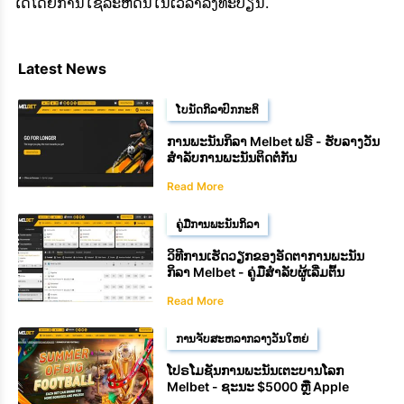
ໄດ້ໂດຍການໃຊ້ລະຫັດນີ້ໃນເວລາລົງທະບຽນ.
Latest News
ໂບນັດກິລາປົກກະຕິ
ການພະນັນກິລາ Melbet ຟຣີ - ຮັບລາງວັນ
ສຳລັບການພະນັນຕິດຕໍ່ກັນ
Read More
ຄູ່ມືການພະນັນກິລາ
ວິທີການເຮັດວຽກຂອງອັດຕາການພະນັນ
ກິລາ Melbet - ຄູ່ມືສຳລັບຜູ້ເລີ່ມຕົ້ນ
Read More
ການຈັບສະຫລາກລາງວັນໃຫຍ່
ໂປຣໂມຊັນການພະນັນເຕະບານໂລກ
Melbet - ຊະນະ $5000 ຫຼື Apple
iPhone 17 Pro