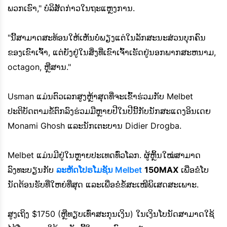
ພວກເຮົາ," ບໍລິສັດກ່າວໃນຖະແຫຼງການ.
"ນີ້ສາມາດສະທ້ອນໃຫ້ເຫັນບໍ່ພຽງແຕ່ໃນລັກສະນະສ່ວນບຸກຄົນ
ຂອງເຂົາເຈົ້າ, ແຕ່ຍັງຢູ່ໃນສິ່ງທີ່ເຂົາເຈົ້າເຮັດຢູ່ນອກພາກສະຫນາມ,
octagon, ຫຼືສານ."
Usman ແມ່ນຕົວເລກສູງຫຼ້າສຸດທີ່ຈະເຂົ້າຮ່ວມກັບ Melbet
ປະຕິບັດຕາມຂໍ້ຕົກລົງຮ່ວມມືຫຼາຍປີໃນປີນີ້ກັບນັກສະແດງອິນເດຍ
Monami Ghosh ແລະນັກເຕະບານ Didier Drogba.
Melbet ແມ່ນມີຢູ່ໃນຫຼາຍປະເທດທົ່ວໂລກ. ຜູ້ຫຼິ້ນໃໝ່ສາມາດ
ລົງທະບຽນກັບ
ລະຫັດໂປຣໂມຊັນ Melbet
150MAX
ເພື່ອຂໍໂບ
ນັດຕ້ອນຮັບທີ່ໃຫຍ່ທີ່ສຸດ ແລະເພື່ອຂໍຂໍ້ສະເໜີພິເສດສະເພາະ.
ສູງເຖິງ $1750 (ຫຼືທຽບເທົ່າສະກຸນເງິນ) ໃນເງິນໂບນັດສາມາດໃຊ້