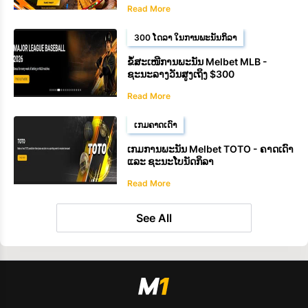
Read More
300 ໂດລາ ໃນການພະນັນກິລາ
ຂໍ້ສະເໜີການພະນັນ Melbet MLB -
ຊະນະລາງວັນສູງເຖິງ $300
Read More
ເກມຄາດເດົາ
ເກມການພະນັນ Melbet TOTO - ຄາດເດົາ
ແລະ ຊະນະໂບນັດກິລາ
Read More
See All