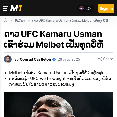
Sign in
LO
ປຶ້ມກິລາ
ດາວ UFC Kamaru Usman ເຂົ້າຮ່ວມ Melbet ເປັນທູດຍີ່ຫໍ້
ດາວ UFC Kamaru Usman
ເຂົ້າຮ່ວມ Melbet ເປັນທູດຍີ່ຫໍ້
Share
By
Conrad Castleton
26 ກ.ຍ. 2025
Melbet ເປີດຕົວ Kamaru Usman ເປັນທູດຍີ່ຫໍ້ຄົນຫຼ້າສຸດ
ອະດີດແຊ້ມ UFC welterweight ຈະເປັນຕົວແທນຂອງບໍລິສັດ
ການພະນັນໃນອາຟຣິກາແລະບ່ອນອື່ນໆ