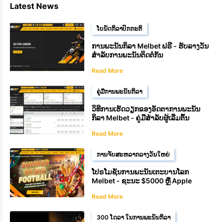
Latest News
ໂບນັດກິລາປົກກະຕິ
ການພະນັນກິລາ Melbet ຟຣີ - ຮັບລາງວັນ
ສຳລັບການພະນັນຕິດຕໍ່ກັນ
Read More
ຄູ່ມືການພະນັນກິລາ
ວິທີການເຮັດວຽກຂອງອັດຕາການພະນັນ
ກິລາ Melbet - ຄູ່ມືສຳລັບຜູ້ເລີ່ມຕົ້ນ
Read More
ການຈັບສະຫລາກລາງວັນໃຫຍ່
ໂປຣໂມຊັນການພະນັນເຕະບານໂລກ
Melbet - ຊະນະ $5000 ຫຼື Apple
iPhone 17 Pro
Read More
300 ໂດລາ ໃນການພະນັນກິລາ