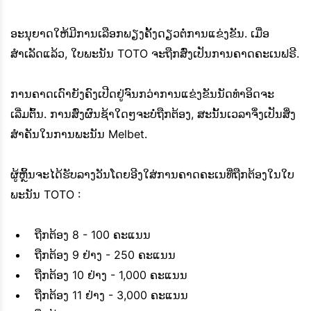
ອະນຸຍາດໃຫ້ມີການເລືອກພຽງຄັ້ງດຽວຕໍ່ການແຂ່ງຂັນ. ເມື່ອ
ສຳເລັດແລ້ວ, ໃບພະນັນ TOTO ຈະຖືກສົ່ງເປັນການຄາດຄະເນຟຣີ.
ການຄາດເດົາຍັງຄົງເປີດຢູ່ຈົນກວ່າການແຂ່ງຂັນນັດທຳອິດຈະ
ເລີ່ມຕົ້ນ. ການສົ່ງຜົນຊ້າໃດໆຈະບໍ່ຖືກຕ້ອງ, ສະນັ້ນເວລາຈຶ່ງເປັນສິ່ງ
ສຳຄັນໃນການພະນັນ Melbet.
ຜູ້ຫຼິ້ນຈະໄດ້ຮັບລາງວັນໂດຍອີງໃສ່ການຄາດຄະເນທີ່ຖືກຕ້ອງໃນໃບ
ພະນັນ TOTO :
ຖືກຕ້ອງ 8 - 100 ຄະແນນ
ຖືກຕ້ອງ 9 ຢ່າງ - 250 ຄະແນນ
ຖືກຕ້ອງ 10 ຢ່າງ - 1,000 ຄະແນນ
ຖືກຕ້ອງ 11 ຢ່າງ - 3,000 ຄະແນນ