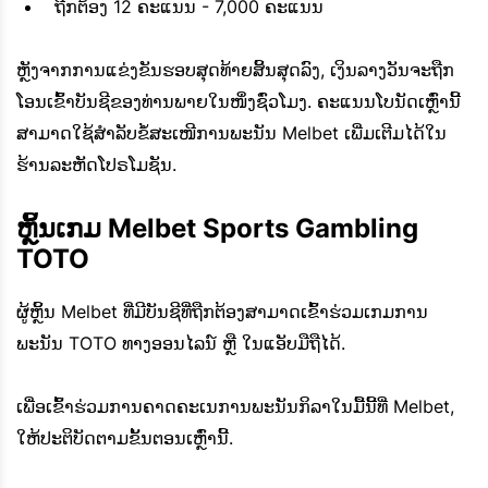
ຖືກຕ້ອງ 12 ຄະແນນ - 7,000 ຄະແນນ
ຫຼັງຈາກການແຂ່ງຂັນຮອບສຸດທ້າຍສິ້ນສຸດລົງ, ເງິນລາງວັນຈະຖືກ
ໂອນເຂົ້າບັນຊີຂອງທ່ານພາຍໃນໜຶ່ງຊົ່ວໂມງ. ຄະແນນໂບນັດເຫຼົ່ານີ້
ສາມາດໃຊ້ສຳລັບຂໍ້ສະເໜີການພະນັນ Melbet ເພີ່ມເຕີມໄດ້ໃນ
ຮ້ານລະຫັດໂປຣໂມຊັນ.
ຫຼິ້ນເກມ Melbet Sports Gambling
TOTO
ຜູ້ຫຼິ້ນ Melbet ທີ່ມີບັນຊີທີ່ຖືກຕ້ອງສາມາດເຂົ້າຮ່ວມເກມການ
ພະນັນ TOTO ທາງອອນໄລນ໌ ຫຼື ໃນແອັບມືຖືໄດ້.
ເພື່ອເຂົ້າຮ່ວມການຄາດຄະເນການພະນັນກິລາໃນມື້ນີ້ທີ່ Melbet,
ໃຫ້ປະຕິບັດຕາມຂັ້ນຕອນເຫຼົ່ານີ້.