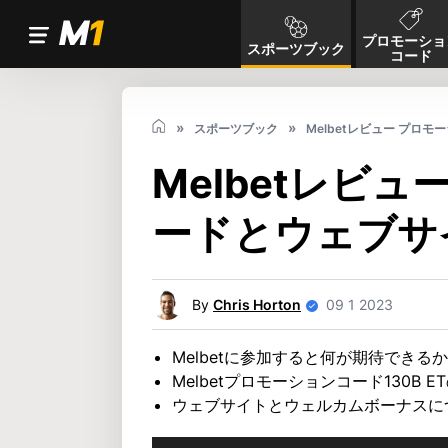
プロモーショ
スポーツブック
コード
スポーツブック
Melbetレビュー プロ
Melbetレビュ
ードとウェブサ
By
Chris Horton
09 1 2023
Melbetに参加すると何が期待できる
Melbetプロモーションコード130B E
ウェブサイトとウェルカムボーナスに