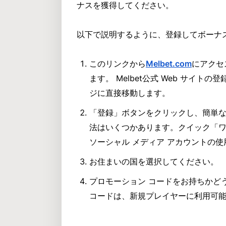
ナスを獲得してください。
以下で説明するように、登録してボーナス
このリンクから
Melbet.com
にアクセ
ます。 Melbet公式 Web サイトの
ジに直接移動します。
「登録」ボタンをクリックし、簡単なフ
法はいくつかあります。クイック「ワ
ソーシャル メディア アカウントの
お住まいの国を選択してください。
プロモーション コードをお持ちかど
コードは、新規プレイヤーに利用可能