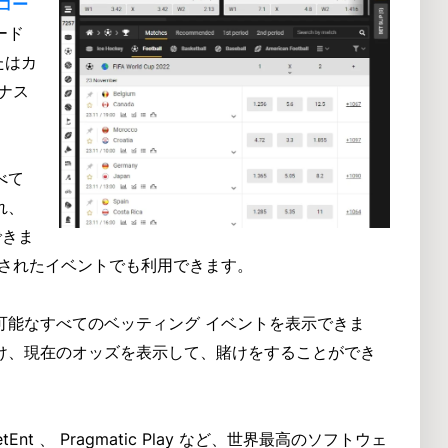
コー
ード
たはカ
ナス
べて
れ、
できま
択されたイベントでも利用できます。
可能なすべてのベッティング イベントを表示できま
け、現在のオッズを表示して、賭けをすることができ
NetEnt 、 Pragmatic Play など、世界最高のソフトウェ