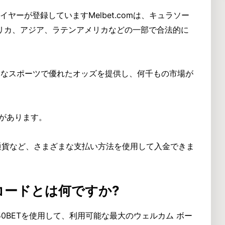
上のプレイヤーが登録していますMelbet.comは、キュラソー
リカ、アジア、ラテンアメリカなどの一部で合法的に
まなスポーツで優れたオッズを提供し、何千もの市場が
ームがあります。
ypto通貨など、さまざまな支払い方法を使用して入金できま
ンコードとは何ですか?
150BETを使用して、利用可能な最大のウェルカム ボー