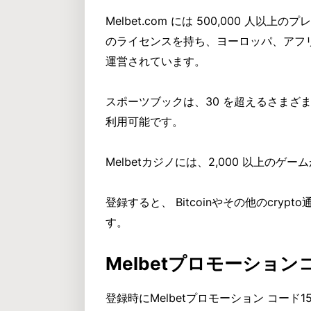
Melbet.com には 500,000 人以
のライセンスを持ち、ヨーロッパ、アフ
運営されています。
スポーツブックは、30 を超えるさまざ
利用可能です。
Melbetカジノには、2,000 以上のゲ
登録すると、 Bitcoinやその他のcr
す。
Melbetプロモーショ
登録時にMelbetプロモーション コード