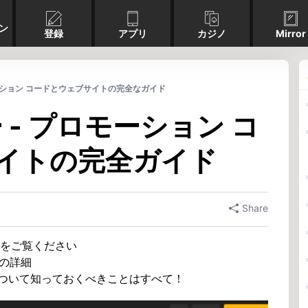
ン
登録
アプリ
カジノ
Mirror
モーション コードとウェブサイトの完全なガイド
ー - プロモーション コ
イトの完全ガイド
Share
かをご覧ください
Tの詳細
ついて知っておくべきことはすべて！