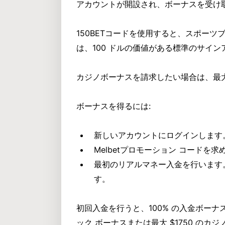
アカウントが開設され、ボーナスを受け
150BETコードを使用すると、スポーツ
は、100 ドルの価値がある標準のサイン
カジノボーナスを請求したい場合は、最大 $
ボーナスを得るには:
新しいアカウントにログインします
Melbetプロモーション コードを求
最初のリアルマネー入金を行います。 
す。
初回入金を行うと、100% の入金ボーナ
ック ボーナスまたは最大 $1750 のカ