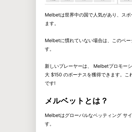
Melbetは世界中の国で人気があり、
ます。
Melbetに慣れていない場合は、このペー
す。
新しいプレーヤーは、 Melbetプロモー
大 $150 のボーナスを獲得できます。こ
です!
メルベットとは？
Melbetはグローバルなベッティング 
す。