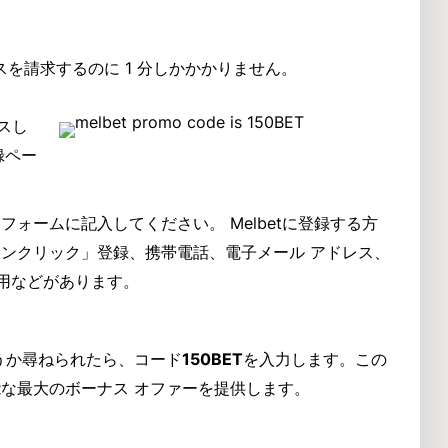
を請求するのに 1 分しかかかりません。
スし
登録ペー
ォームに記入してください。 Melbetに登録する方
ンクリック」登録、携帯電話、電子メール アドレス、
使用などがあります。
うか尋ねられたら、コード
150BET
を入力します。この
な最大のボーナス オファーを提供します。