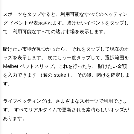
スポーツをタップすると、利用可能なすべてのベッティン
グ イベントが表示されます。賭けたいイベントをタップし
て、利用可能なすべての賭け市場を表示します。
賭けたい市場が見つかったら、 それをタップして現在のオ
ッズを表示します。 次にもう一度タップして、選択範囲を
Melbet ベットスリップ。これを行ったら、 賭けたい金額
を入力できます （君の stake ) 、 その後、賭けを確定しま
す。
ライブベッティングは、さまざまなスポーツで利用できま
す。 すべてリアルタイムで更新される素晴らしいオッズが
あります。