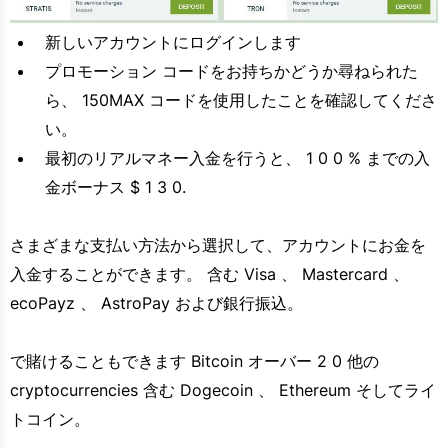
新しいアカウントにログインします
プロモーション コードをお持ちかどうか尋ねられた
ら、 150MAX コードを使用したことを確認してくださ
い。
最初のリアルマネー入金を行うと、 1 0 0 % までの入
金ボーナス $ 1 3 0.
さまざまな支払い方法から選択して、アカウントにお金を
入金することができます。 含む Visa 、 Mastercard 、
ecoPayz 、 AstroPay および銀行振込。
で賭けることもできます Bitcoin オーバー 2 0 他の
cryptocurrencies 含む Dogecoin 、 Ethereum そしてライ
トコイン。