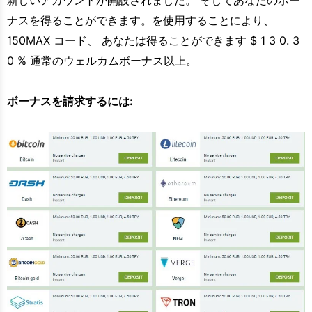
ナスを得ることができます。を使用することにより、
150MAX コード、 あなたは得ることができます $ 1 3 0. 3
0 % 通常のウェルカムボーナス以上。
ボーナスを請求するには: