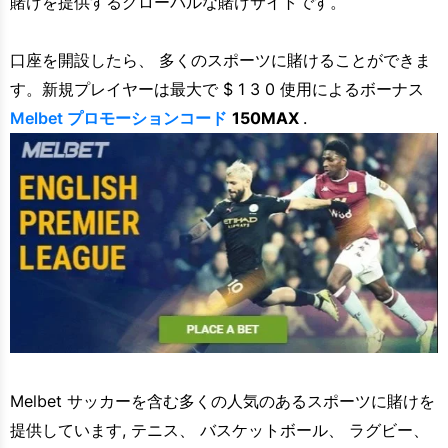
賭けを提供するグローバルな賭けサイトです。
口座を開設したら、 多くのスポーツに賭けることができま
す。新規プレイヤーは最大で $ 1 3 0 使用によるボーナス
Melbet プロモーションコード
150MAX
.
Melbet サッカーを含む多くの人気のあるスポーツに賭けを
提供しています, テニス、 バスケットボール、 ラグビー、