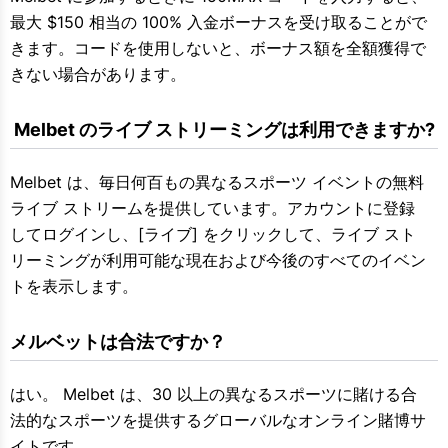
最大 $150 相当の 100% 入金ボーナスを受け取ることがで
きます。コードを使用しないと、ボーナス額を全額獲得で
きない場合があります。
 Melbet のライブ ストリーミングは利用できますか?
Melbet は、毎日何百もの異なるスポーツ イベントの無料
ライブ ストリームを提供しています。アカウントに登録
してログインし、[ライブ] をクリックして、ライブ スト
リーミングが利用可能な現在および今後のすべてのイベン
トを表示します。
メルベットは合法ですか？
はい。 Melbet は、30 以上の異なるスポーツに賭ける合
法的なスポーツを提供するグローバルなオンライン賭博サ
イトです。