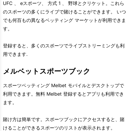
UFC 、 eスポーツ、 方式 1 、 野球とクリケット。これら
のスポーツの多くにライブで賭けることができます。 いつ
でも何百もの異なるベッティング マーケットが利用できま
す。
登録すると、多くのスポーツでライブストリーミングも利
用できます.
メルベットスポーツブック
スポーツベッティング Melbet モバイルとデスクトップで
利用できます。無料 Melbet 登録するとアプリも利用でき
ます。
賭け方は簡単です。スポーツブックにアクセスすると、賭
けることができるスポーツのリストが表示されます。