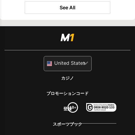
See All
United States
カジノ
プロモーションコード
登録
スポーツブック