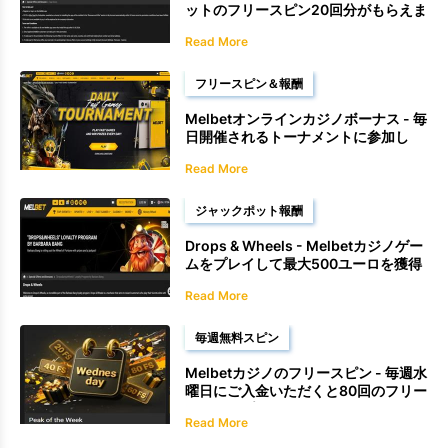
ットのフリースピン20回分がもらえま
す。
Read More
フリースピン＆報酬
Melbetオンラインカジノボーナス - 毎
日開催されるトーナメントに参加し
て、Samsungスマートフォンをゲッ
Read More
トしよう
ジャックポット報酬
Drops & Wheels - Melbetカジノゲー
ムをプレイして最大500ユーロを獲得
しよう
Read More
毎週無料スピン
Melbetカジノのフリースピン - 毎週水
曜日にご入金いただくと80回のフリー
スピンをプレゼント
Read More