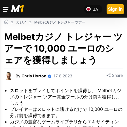
Sign in
JA
カジノ
Melbetカジノ トレジャー ツアー
Melbetカジノ トレジャー ツ
アーで 10,000 ユーロのシ
ェアを獲得しましょう
Share
By
Chris Horton
17 8 2023
スロットをプレイしてポイントを獲得し、 Melbetカジ
ノのトレジャー ツアー賞金プールの分け前を獲得しま
しょう
プレイヤーはスロットに賭けるだけで 10,000 ユーロの
分け前を獲得できます。
カジノの豊富なゲームライブラリからエキサイティン