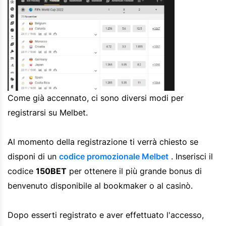
Come già accennato, ci sono diversi modi per
registrarsi su Melbet.
Al momento della registrazione ti verrà chiesto se
disponi di un
codice promozionale Melbet
. Inserisci il
codice
150BET
per ottenere il più grande bonus di
benvenuto disponibile al bookmaker o al casinò.
Dopo esserti registrato e aver effettuato l'accesso,