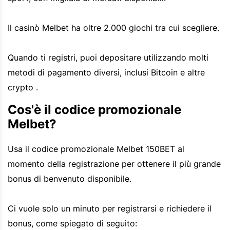
Il casinò Melbet ha oltre 2.000 giochi tra cui scegliere.
Quando ti registri, puoi depositare utilizzando molti
metodi di pagamento diversi, inclusi Bitcoin e altre
crypto .
Cos'è il codice promozionale
Melbet?
Usa il codice promozionale Melbet 150BET al
momento della registrazione per ottenere il più grande
bonus di benvenuto disponibile.
Ci vuole solo un minuto per registrarsi e richiedere il
bonus, come spiegato di seguito: