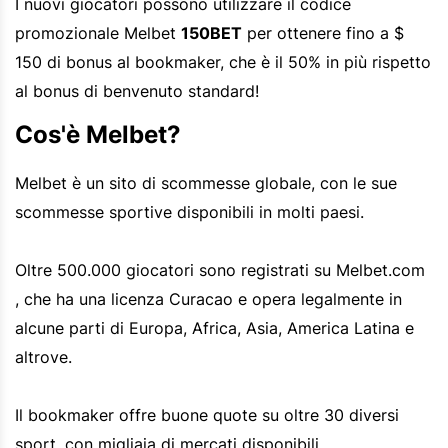
I nuovi giocatori possono utilizzare il codice
promozionale Melbet
150BET
per ottenere fino a $
150 di bonus al bookmaker, che è il 50% in più rispetto
al bonus di benvenuto standard!
Cos'è Melbet?
Melbet è un sito di scommesse globale, con le sue
scommesse sportive disponibili in molti paesi.
Oltre 500.000 giocatori sono registrati su Melbet.com
, che ha una licenza Curacao e opera legalmente in
alcune parti di Europa, Africa, Asia, America Latina e
altrove.
Il bookmaker offre buone quote su oltre 30 diversi
sport, con migliaia di mercati disponibili.