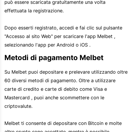
può essere scaricata gratuitamente una volta
effettuata la registrazione.
Dopo esserti registrato, accedi e fai clic sul pulsante
"Accesso al sito Web" per scaricare l'app Melbet ,
selezionando l'app per Android o iOS .
Metodi di pagamento Melbet
Su Melbet puoi depositare e prelevare utilizzando oltre
60 diversi metodi di pagamento. Oltre a utilizzare
carte di credito e carte di debito come Visa e
Mastercard , puoi anche scommettere con le
criptovalute.
Melbet ti consente di depositare con Bitcoin e molte
altre crypto sono accettate, mentre è possibile