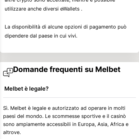
utilizzare anche diversi eWallets .
La disponibilità di alcune opzioni di pagamento può
dipendere dal paese in cui vivi.
Domande frequenti su Melbet
 Melbet è legale?
Sì. Melbet è legale e autorizzato ad operare in molti
paesi del mondo. Le scommesse sportive e il casinò
sono ampiamente accessibili in Europa, Asia, Africa e
altrove.