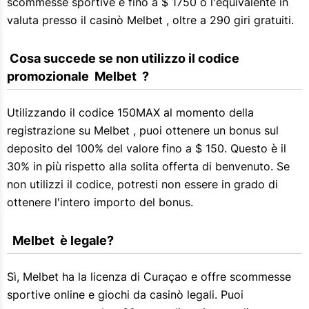
scommesse sportive e fino a $ 1750 o l'equivalente in
valuta presso il casinò Melbet , oltre a 290 giri gratuiti.
 Cosa succede se non utilizzo il codice 
promozionale  Melbet  ?
Utilizzando il codice 150MAX al momento della
registrazione su Melbet , puoi ottenere un bonus sul
deposito del 100% del valore fino a $ 150. Questo è il
30% in più rispetto alla solita offerta di benvenuto. Se
non utilizzi il codice, potresti non essere in grado di
ottenere l'intero importo del bonus.
  Melbet  è legale?
Sì, Melbet ha la licenza di Curaçao e offre scommesse
sportive online e giochi da casinò legali. Puoi