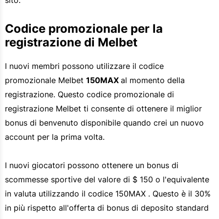
sito.
Codice promozionale per la
registrazione di Melbet
I nuovi membri possono utilizzare il codice
promozionale Melbet
150MAX
al momento della
registrazione. Questo codice promozionale di
registrazione Melbet ti consente di ottenere il miglior
bonus di benvenuto disponibile quando crei un nuovo
account per la prima volta.
I nuovi giocatori possono ottenere un bonus di
scommesse sportive del valore di $ 150 o l'equivalente
in valuta utilizzando il codice 150MAX . Questo è il 30%
in più rispetto all'offerta di bonus di deposito standard