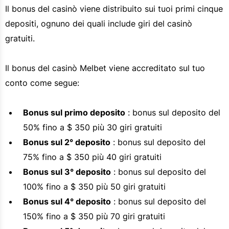
Il bonus del casinò viene distribuito sui tuoi primi cinque
depositi, ognuno dei quali include giri del casinò
gratuiti.
Il bonus del casinò Melbet viene accreditato sul tuo
conto come segue:
Bonus sul primo deposito
: bonus sul deposito del
50% fino a $ 350 più 30 giri gratuiti
Bonus sul 2° deposito
: bonus sul deposito del
75% fino a $ 350 più 40 giri gratuiti
Bonus sul 3° deposito
: bonus sul deposito del
100% fino a $ 350 più 50 giri gratuiti
Bonus sul 4° deposito
: bonus sul deposito del
150% fino a $ 350 più 70 giri gratuiti