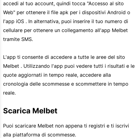
accedi al tuo account, quindi tocca "Accesso al sito
Web" per ottenere il file apk per i dispositivi Android o
l'app iOS . In alternativa, puoi inserire il tuo numero di
cellulare per ottenere un collegamento all'app Melbet
tramite SMS.
L'app ti consente di accedere a tutte le aree del sito
Melbet . Utilizzando l'app puoi vedere tutti i risultati e le
quote aggiornati in tempo reale, accedere alla
cronologia delle scommesse e scommettere in tempo
reale.
Scarica Melbet
Puoi scaricare Melbet non appena ti registri e ti iscrivi
alla piattaforma di scommesse.