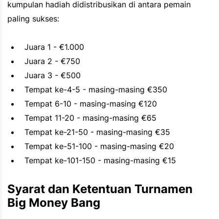
kumpulan hadiah didistribusikan di antara pemain
paling sukses:
Juara 1 - €1.000
Juara 2 - €750
Juara 3 - €500
Tempat ke-4-5 - masing-masing €350
Tempat 6-10 - masing-masing €120
Tempat 11-20 - masing-masing €65
Tempat ke-21-50 - masing-masing €35
Tempat ke-51-100 - masing-masing €20
Tempat ke-101-150 - masing-masing €15
Syarat dan Ketentuan Turnamen
Big Money Bang