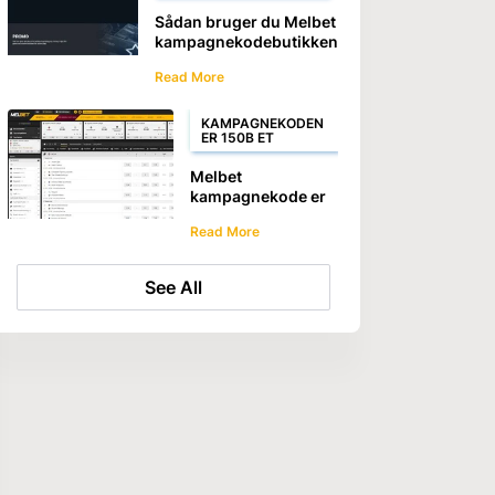
Sådan bruger du Melbet
kampagnekodebutikken
Read More
KAMPAGNEKODEN
ER 150B ET
Melbet
kampagnekode er
150BET - lås op for
Read More
$150 bonus
See All