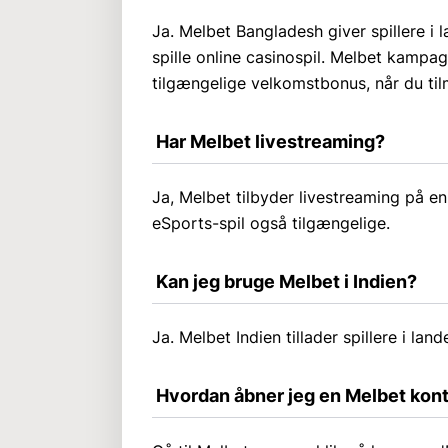
Ja. Melbet Bangladesh giver spillere i
spille online casinospil. Melbet kampa
tilgængelige velkomstbonus, når du til
 Har Melbet livestreaming?
Ja, Melbet tilbyder livestreaming på 
eSports-spil også tilgængelige.
 Kan jeg bruge Melbet i Indien?
Ja. Melbet Indien tillader spillere i la
 Hvordan åbner jeg en Melbet kon