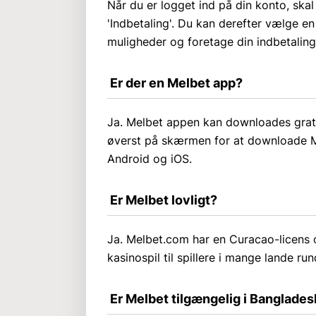
Når du er logget ind på din konto, skal
'Indbetaling'. Du kan derefter vælge 
muligheder og foretage din indbetaling
 Er der en Melbet app?
Ja. Melbet appen kan downloades grati
øverst på skærmen for at downloade M
Android og iOS.
 Er Melbet lovligt?
Ja. Melbet.com har en Curacao-licens 
kasinospil til spillere i mange lande ru
 Er Melbet tilgængelig i Banglade