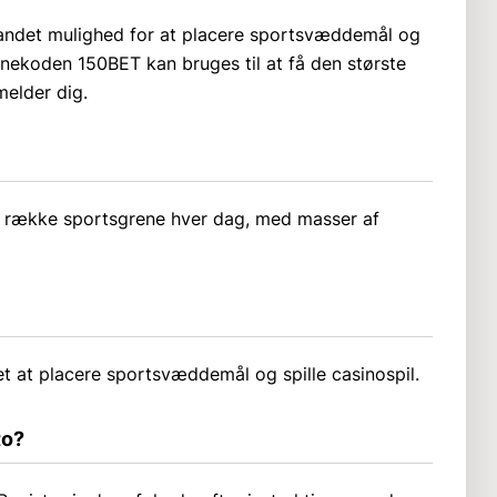
 landet mulighed for at placere sportsvæddemål og
gnekoden 150BET kan bruges til at få den største
melder dig.
en række sportsgrene hver dag, med masser af
ndet at placere sportsvæddemål og spille casinospil.
to?