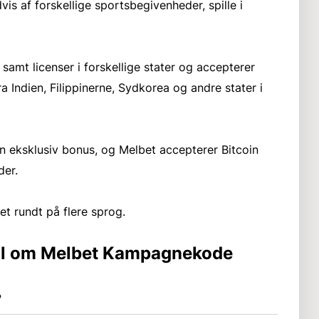
vis af forskellige sportsbegivenheder, spille i
amt licenser i forskellige stater og accepterer
fra Indien, Filippinerne, Sydkorea og andre stater i
 eksklusiv bonus, og Melbet accepterer Bitcoin
der.
t rundt på flere sprog.
mål om Melbet Kampagnekode
?