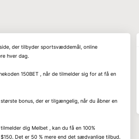
gside, der tilbyder sportsvæddemål, online
ere hver dag.
ekoden 150BET , når de tilmelder sig for at få en
største bonus, der er tilgængelig, når du åbner en
 tilmelder dig Melbet , kan du få en 100%
il $150. Det er 50 % mere end det sædvanlige tilbud.