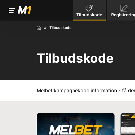
Tilbudskode
Registrerin
Tilbudskode
Tilbudskode
Melbet kampagnekode information - få de