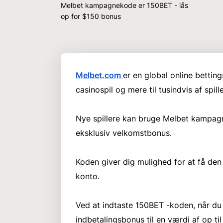
Melbet kampagnekode er 150BET - lås
op for $150 bonus
Melbet.com
er en global online bettin
casinospil og mere til tusindvis af spill
Nye spillere kan bruge Melbet kampagn
eksklusiv velkomstbonus.
Koden giver dig mulighed for at få den 
konto.
Ved at indtaste
150BET
-koden, når du
indbetalingsbonus til en værdi af op t