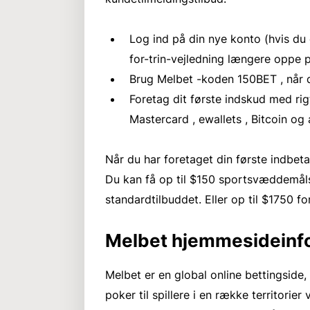
Log ind på din nye konto (hvis du 
for-trin-vejledning længere oppe 
Brug Melbet -koden
150BET
, når
Foretag dit første indskud med ri
Mastercard , ewallets , Bitcoin og
Når du har foretaget din første indbet
Du kan få op til $150 sportsvæddemål
standardtilbuddet. Eller op til $1750 f
Melbet hjemmesideinf
Melbet er en global online bettingside
poker til spillere i en række territorie