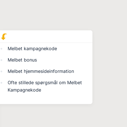
Melbet kampagnekode
Melbet bonus
Melbet hjemmesideinformation
Ofte stillede spørgsmål om Melbet
Kampagnekode