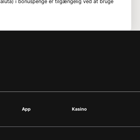
 valuta) i bonuspenge er tilgængelig ved at bruge
App
Kasino