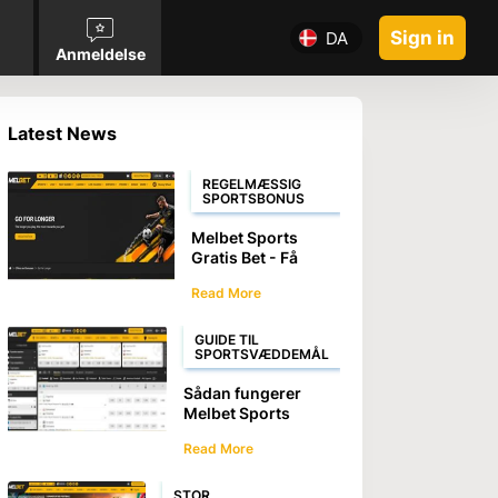
Sign in
DA
Anmeldelse
Latest News
REGELMÆSSIG
SPORTSBONUS
Melbet Sports
Gratis Bet - Få
belønninger for på
Read More
hinanden følgende
væddemål
GUIDE TIL
SPORTSVÆDDEMÅL
Sådan fungerer
Melbet Sports
Betting Odds -
Read More
Begynderguiden
STOR