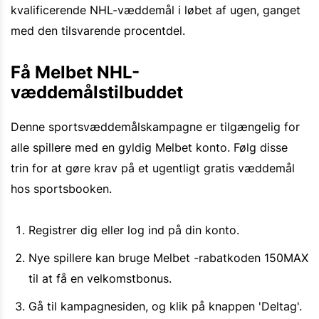
kvalificerende NHL-væddemål i løbet af ugen, ganget
med den tilsvarende procentdel.
Få Melbet NHL-
væddemålstilbuddet
Denne sportsvæddemålskampagne er tilgængelig for
alle spillere med en gyldig Melbet konto. Følg disse
trin for at gøre krav på et ugentligt gratis væddemål
hos sportsbooken.
Registrer dig eller log ind på din konto.
Nye spillere kan bruge Melbet -rabatkoden 150MAX
til at få en velkomstbonus.
Gå til kampagnesiden, og klik på knappen 'Deltag'.