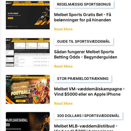
REGELMÆSSIG SPORTSBONUS
Melbet Sports Gratis Bet - Få
belønninger for på hinanden
følgende væddemål
Read More
GUIDE TIL SPORTSVÆDDEMÅL
Sådan fungerer Melbet Sports
Betting Odds - Begynderguiden
Read More
STOR PRÆMIELODTRÆKNING
Melbet VM-væddemålskampagne -
Vind $5000 eller en Apple iPhone
17 Pro
Read More
300 DOLLARS I SPORTSVÆDDEMÅL
Melbet MLB-væddemålstilbud -