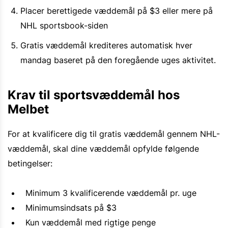
Placer berettigede væddemål på $3 eller mere på
NHL sportsbook-siden
Gratis væddemål krediteres automatisk hver
mandag baseret på den foregående uges aktivitet.
Krav til sportsvæddemål hos
Melbet
For at kvalificere dig til gratis væddemål gennem NHL-
væddemål, skal dine væddemål opfylde følgende
betingelser:
Minimum 3 kvalificerende væddemål pr. uge
Minimumsindsats på $3
Kun væddemål med rigtige penge