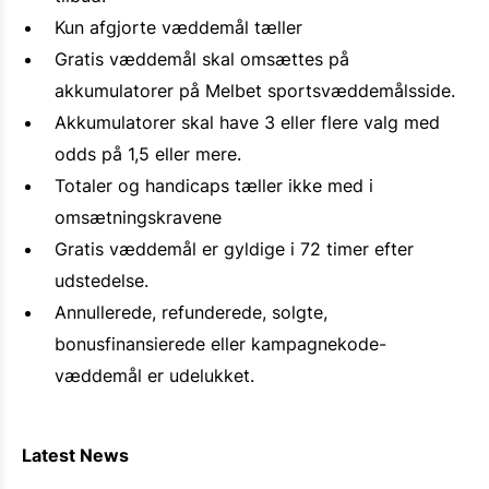
Kun afgjorte væddemål tæller
Gratis væddemål skal omsættes på
akkumulatorer på Melbet sportsvæddemålsside.
Akkumulatorer skal have 3 eller flere valg med
odds på 1,5 eller mere.
Totaler og handicaps tæller ikke med i
omsætningskravene
Gratis væddemål er gyldige i 72 timer efter
udstedelse.
Annullerede, refunderede, solgte,
bonusfinansierede eller kampagnekode-
væddemål er udelukket.
Latest News